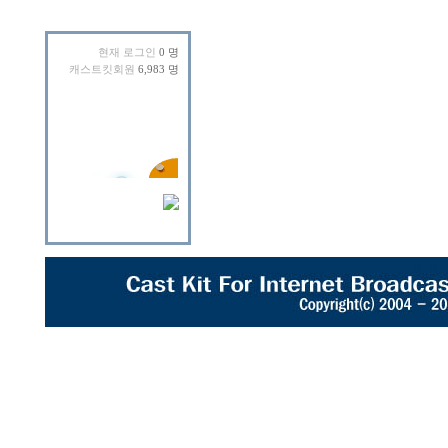
현재 로그인
0 명
캐스트킷회원
6,983 명