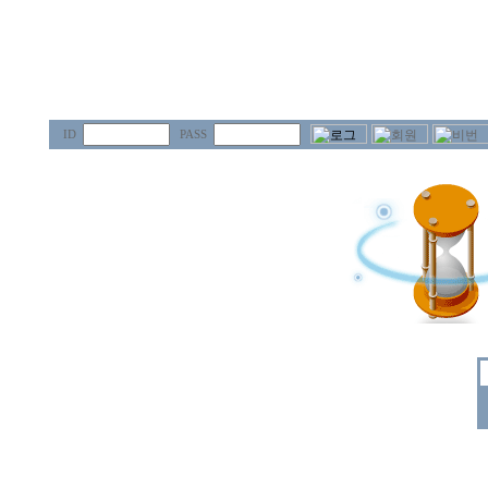
ID
PASS