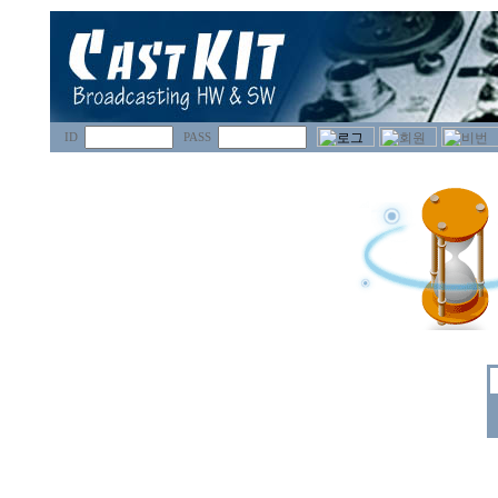
ID
PASS