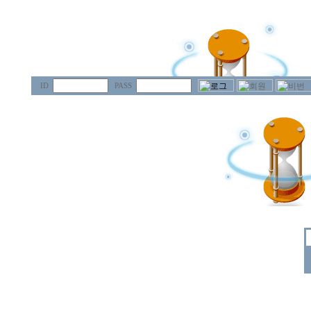
ID
PASS