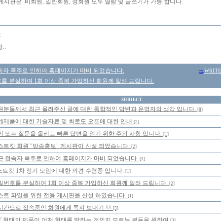
게시판은 비회원, 일반회원, 정회원 모두 열람 및 글쓰기가 가능 합니다.
몽
..
속자 폭주로 인하여 홈페이지가 마비 되었습니다.
WRIT
를 분실하여 1회 이상 중복 가입하신 회원께 알려 드립니다.
SUBJECT
원분들께서 최근 올려주신 글에 대한 통합적인 답변과 운영자의 생각 입니다.
[8]
계제품에 대한 기술자료 및 회로도 오픈에 대한 안내
[2]
의 또는 질문을 올리고 빠른 답변을 얻기 위한 주의 사항 입니다.
[1]
스트킷 회원 "방송홍보" 게시판이 신설 되었습니다.
[2]
근 접속자 폭주로 인하여 홈페이지가 마비 되었습니다.
[3]
트킷 1차 정기 모임에 대한 의견 수렴중 입니다.
[1]
밀번호를 분실하여 1회 이상 중복 가입하신 회원께 알려 드립니다.
[2]
스트 파일을 위한 전용 게시판을 신설 하였습니다.
[1]
시간으로 접속중인 회원에게 쪽지 보내기 ^^
[3]
IT 형태의 제품이 어떤 형태를 말하는 것인지 모르는 분들을 위하여
[3]