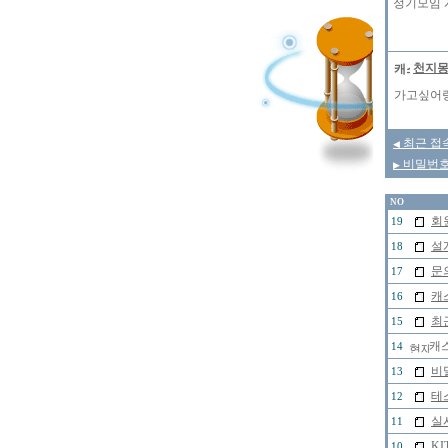
정기모임 
천지
가고싶어랑
최근 접
◀
비밀번호
▶
NO
회
19
설
18
문
17
캐
16
최
15
캐스
14
비
13
테
12
실
11
K
10