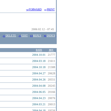
FORWARD
PRINT
2006.02.12 - 07:45
E
DELETE
EDIT
REPLY
INDEX
DATE
HIT
2004.10.01
21777
2004.03.18
21611
2004.10.18
21588
2004.04.27
20628
2004.04.26
20551
2004.04.08
20245
2004.06.05
20166
2004.04.23
20076
2004.03.21
20013
2004.04.18
19556