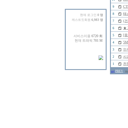
C
9
테
8
현재 로그인
0 명
캐스트킷회원
6,983 명
(
7
★
6
[
5
5
4
인
3
시
2
전문
1
PREV