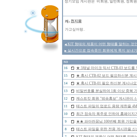
정기모임 게시판은 비회원, 일반회원, 정회원 
천지몽
가고싶어랑..
KIT 형태의 제품이 어떤 형태를 말하는 것
◀
실시간으로 접속중인 회원에게 쪽지 보내기 
▶
NO
★ 3채널 마이크 믹서 CTB-03 보드
16
★ 혹시 CTB-02 보드 필요하신분 계
15
★ 혹시 CTB-01 필요 하신분 계시나
14
비밀번호를 분실하여 1회 이상 중복 
13
캐스트킷 회원 "방송홍보" 게시판이 
12
테스트 파일의 업로드 용량 제한을 4
11
최근 접속자 폭주로 인하여 홈페이지
10
★★ 파아란꿈님 100번째 회원 가입을
9
테스트 파일을 위한 전용 게시판을 신
8
KIT 형태의 제품이 어떤 형태를 말
7