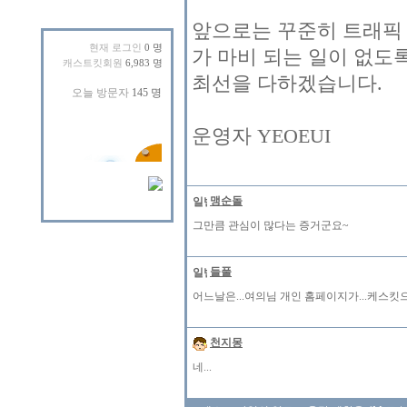
앞으로는 꾸준히 트래픽
현재 로그인
0 명
가 마비 되는 일이 없도
캐스트킷회원
6,983 명
최선을 다하겠습니다.
운영자 YEOEUI
맹순돌
그만큼 관심이 많다는 증거군요~
들풀
어느날은...여의님 개인 홈페이지가...케스킷
천지몽
네...