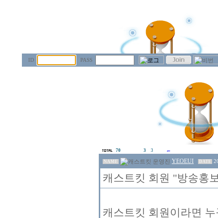
ID
PASS
70
3
3
YEOEUI
2
NAME
DATE
캐스트킷 회원 "방송홍보
캐스트킷 회원이라면 누구