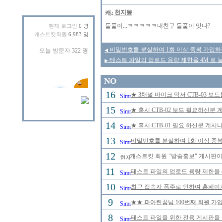
천지몽
들풀이...ㅋㅋㅋㅋㅋ내친구 들풀이 맞나?
현재 로그인
0 명
캐스트킷회원
6,983 명
비밀번호를 분실하여 1회 이상 중복 가입하
◀
테스트 파일의 업로드 용량 제한을 4M 로
▶
NO
16
★ 3채널 마이크 믹서 CTB-03 보
15
★ 혹시 CTB-02 보드 필요하신분
14
★ 혹시 CTB-01 필요 하신분 계
13
비밀번호를 분실하여 1회 이상 중
12
캐스트킷 회원 "방송홍보" 게시판이
11
테스트 파일의 업로드 용량 제한을 
10
최근 접속자 폭주로 인하여 홈페이
9
★★ 파아란꿈님 100번째 회원 가입
8
테스트 파일을 위한 전용 게시판을