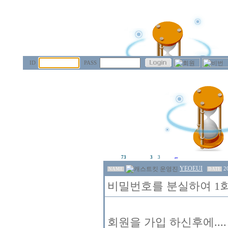
ID
PASS
73
3
3
YEOEUI
2
NAME
DATE
비밀번호를 분실하여 1회
회원을 가입 하신후에..