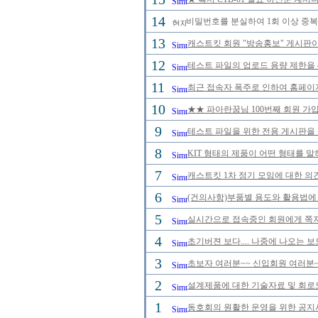
14
비밀번호를 분실하여 1회 이상 중복
13
캐스트킷 회원 "방송홍보" 게시판
12
테스트 파일의 업로드 용량 제한을 
11
최근 접속자 폭주로 인하여 홈페이
10
★★ 파아란꿈님 100번째 회원 가입
9
테스트 파일을 위한 전용 게시판을
8
KIT 형태의 제품이 어떤 형태를 
7
캐스트킷 1차 정기 모임에 대한 의
6
(건의사항)부품별 용도와 활용법에 
5
실시간으로 접속중인 회원에게 쪽지
4
초기버젼 보다.... 나중에 나오는 
3
초보자 여러분~~ 신입회원 여러분~
2
설계제품에 대한 기술자료 및 회로
1
동호회의 원활한 운영을 위한 공