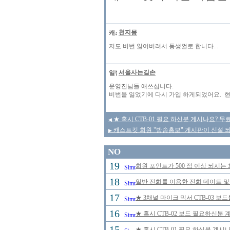
천지몽
저도 비번 잃어버려서 동생껄로 합니다...
서울사는길손
운영진님들 애쓰십니다.
비번을 잃었기에 다시 가입 하게되었어요. 현 
★ 혹시 CTB-01 필요 하신분 계시나요? 
◀
캐스트킷 회원 "방송홍보" 게시판이 신설 
▶
NO
19
회원 포인트가 500 점 이상 되시는 
18
일반 전화를 이용한 전화 데이트 및
17
★ 3채널 마이크 믹서 CTB-03 보
16
★ 혹시 CTB-02 보드 필요하신분
15
★ 혹시 CTB-01 필요 하신분 계