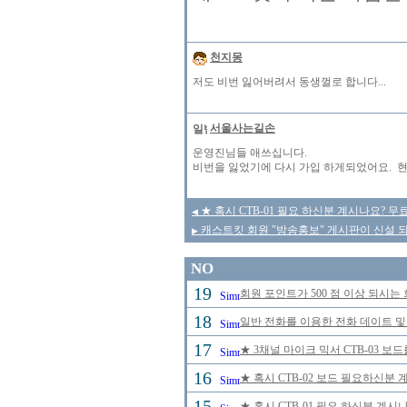
천지몽
저도 비번 잃어버려서 동생껄로 합니다...
서울사는길손
운영진님들 애쓰십니다.
비번을 잃었기에 다시 가입 하게되었어요. 현 
★ 혹시 CTB-01 필요 하신분 계시나요? 
◀
캐스트킷 회원 "방송홍보" 게시판이 신설 
▶
NO
19
회원 포인트가 500 점 이상 되시는 
18
일반 전화를 이용한 전화 데이트 및
17
★ 3채널 마이크 믹서 CTB-03 보
16
★ 혹시 CTB-02 보드 필요하신분
15
★ 혹시 CTB-01 필요 하신분 계