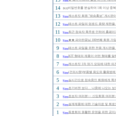
14
비밀번호를 분실하여 1회 이상 중복
13
캐스트킷 회원 "방송홍보" 게시판
12
테스트 파일의 업로드 용량 제한을 
11
최근 접속자 폭주로 인하여 홈페이
10
★★ 파아란꿈님 100번째 회원 가입
9
테스트 파일을 위한 전용 게시판을
8
KIT 형태의 제품이 어떤 형태를 
7
캐스트킷 1차 정기 모임에 대한 의
6
(건의사항)부품별 용도와 활용법에 
5
실시간으로 접속중인 회원에게 쪽지
4
초기버젼 보다.... 나중에 나오는 
3
초보자 여러분~~ 신입회원 여러분~
2
설계제품에 대한 기술자료 및 회로
1
동호회의 원활한 운영을 위한 공