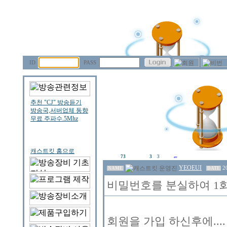
ID
PASS
73
3
3
YEOEUI
2
NAME
DATE
비밀번호를 분실하여 1회
회원을 가입 하신후에..