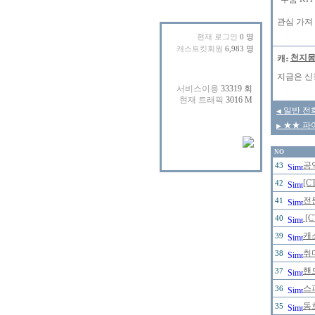
관심 가져 
현재 로그인
0 명
캐스트킷회원
6,983 명
천지
지금은 신
일반 전화
◀
★★ 파아
▶
NO
공
43
[C
42
전
41
[
40
캐
39
취
38
핸
37
스
36
동
35