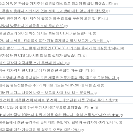
호회에 많은 관심을 가져주신 회원을 대상으로 정회원 레벨업 되셨습니다.
[9]
드폰을 이용해서 지연시간 없는 전화 노래방에 대한 알고리즘 정립중
[2]
송에 관련된 장비의 제작에 필요한 표준 회로를 꾸준히 오픈 합니다.
[1]
사랑님 방문하시면 이글을 보아 주세요 ^^
[2]
 포인트가 500 점 이상 되시는 회원께 CTB-13 을 드립니다.
[8]
주니님 보세요.. 전화를 이용한 원격 중계방송 장치 보드가 나왔는데...
[2]
로운 발상... 그리고 현재 진행중인 CTB-180 시리즈는 출시가 늦어질듯 합니다.
[6]
문가용 버젼 CTB-180 시리즈 보드 설계가 끝났습니다.
[7]
화 연결장치 외국제품 소개 두번째 입니다.
[58]
미용 저가격 버젼 CTB-17 에 대한 최근 복잡한 마음 입니다.
[4]
스트킷에서 추후 출시되는 모든 제품은 전문가용과 취미용으로 구분합니다.
[1]
내제품 월드정보통신(주) 의 하이브리드폰 WHP-201 에 대한 소개
[2]
기버젼 보다.... 나중에 나오는 보드를 사용 하시려는 분들께...
[5]
반 전화를 이용한 전화 데이트 및 전화 노래방 관련 제품 구매시 주의 사항
[71]
혹시 CTB-01 필요 하신분 계시나요? 무료로 드리겠습니다. ★
[3]
★ 파아란꿈님 100번째 회원 가입을 축하 합니다. 축하 선물 받으세요 ^^ ★★
[2]
원분들께서 최근 올려주신 글에 대한 통합적인 답변과 운영자의 생각 입니다.
[8]
계제품에 대한 기술자료 및 회로도 오픈에 대한 안내
[2]