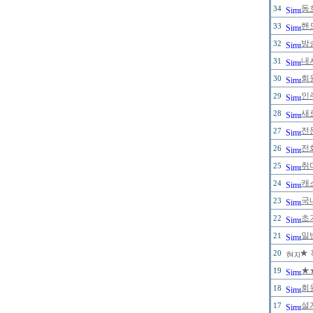
동
34
핸
33
방
32
내
31
회원
30
인
29
새
28
전
27
전
26
취
25
캐
24
국
23
초
22
일
21
★ 
20
★
19
회
18
설
17