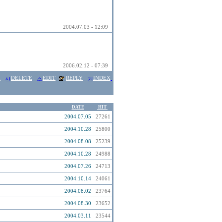
2004.07.03 - 12:09
2006.02.12 - 07:39
E
DELETE
EDIT
REPLY
INDEX
DATE
HIT
2004.07.05
27261
2004.10.28
25800
2004.08.08
25239
2004.10.28
24988
2004.07.26
24713
2004.10.14
24061
2004.08.02
23764
2004.08.30
23652
2004.03.11
23544