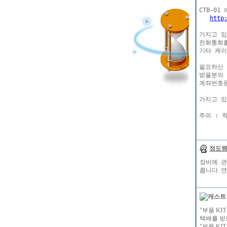
http
가지고 있
전화통화를
기타 케이
필요하신 
받을분의 
계좌번호등
가지고 있
정도
장비에 관
릅니다 연락
"부품 KI
택배를 받
"부품 K