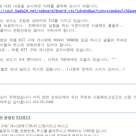
://cast.bada24.net/spboard/board.cgi?id=end&action=view&gul=5&pa
는 보드는 조립된 상태이며 5개를 가지고 있습니다.

 녹음하거나.. 전화데이트 실험을 하는 수준이라면 사용해도 좋을듯..

블이나 전화선등은 알아서 구하셔야 합니다.

분은 부품 KIT 구매 게시판에 택배비 5000원 입금 하시고 글올려 주세요

이름과 주소와 전화번호가 있어야 합니다.

은...부품 KIT 구매 게시판의 공지사항에 있습니다.

는 보드가 5개 뿐이라서.. 선착순 5분에게만 드릴수 있습니다. ^^

령
심이 무척많습니다 아직 완전 초보단계라 우선 무료로 사용해보고싶군요 신청 가
주심 감사합니다 016-541-0488
YEOEUI
T 구매" 게시판에 CTB-01 신청이라고 하시고
을분의 이름, 전화번호, 주소를 올려주시고 택배비는 5,000원 입니다.
IT 구매" 게시판의 공지사항에 보시면 계좌번호 올려져 있습니다.