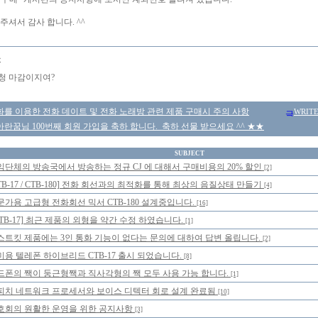
주셔서 감사 합니다. ^^
몽
청 마감이지여?
를 이용한 전화 데이트 및 전화 노래방 관련 제품 구매시 주의 사항
WRIT
란꿈님 100번째 회원 가입을 축하 합니다. 축하 선물 받으세요 ^^ ★★
SUBJECT
익단체의 방송국에서 방송하는 정규 CJ 에 대해서 구매비용의 20% 할인
[2]
TB-17 / CTB-180] 전화 회선과의 최적화를 통해 최상의 음질상태 만들기
[4]
문가용 고급형 전화회선 믹서 CTB-180 설계중입니다.
[16]
CTB-17] 최근 제품의 외형을 약간 수정 하였습니다.
[1]
스트킷 제품에는 3인 통화 기능이 없다는 문의에 대하여 답변 올립니다.
[2]
미용 텔레폰 하이브리드 CTB-17 출시 되었습니다.
[8]
드폰의 짹이 둥근형짹과 직사각형의 짹 모두 사용 가능 합니다.
[1]
피치 네트워크 프로세서와 보이스 디텍터 회로 설계 완료됨
[10]
호회의 원활한 운영을 위한 공지사항
[3]