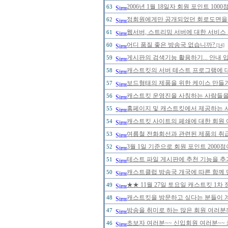
2006년 1월 18일자 회원 포인트 1
63
정회원에게만 공개되었던 회로도면을 20
62
웹서버, 스트리밍 서버에 대한 서비스
61
어디 품질 좋은 방송국 없습니까?
60
[14]
게시판의 검색기능 활용하기... 안내 입
59
캐스트킷의 서버 테스트 프로그램에 대한
58
보드형태의 제품을 위한 케이스 만들
57
캐스트킷 운영진을 사칭하는 사람들을 주
56
홈페이지 및 캐스트킷에서 제공하는 
55
캐스트킷 사이트의 페쇄에 대한 회원 
54
여름철 전화회선과 관련된 제품의 취급에
53
3월 1일 기준으로 회원 포인트 200
52
테스트 파일 게시판에 추천 기능을 추가
51
캐스트클럽 방송국 개국에 따른 함께 
50
★★ 11월 27일 토요일 캐스트킷 1
49
캐스트킷을 방문하고 싶다는 분들이 
48
방송을 취미로 하는 많은 회원 여러분
47
초보자 여러분~~ 신입회원 여러분~~ 
46