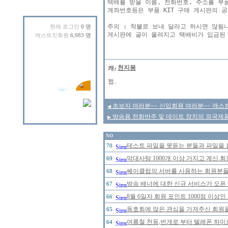
택배를 받을 이름, 전화번호, 주소를 부품
계좌번호등은 부품 KIT 구매 게시판의 공
주의 : 착불로 보내 달라고 하시면 않됨니
현재 로그인
0 명
캐스트킷회원
6,983 명
천지몽
쩝..
초보자 여러분~~ 신입회원 여러분~~ 캐스트
◀
방송용 전화반주 및 데이트 장치의 외국제
▶
NO
테스트 파일을 못듣는 분들과 파일을 
70
막대사탕 1000개 이상 가지고 계신 
69
쎄이클럽의 서버를 사용하는 회원분들의
68
방송 배너에 대한 신규 서비스가 오픈
67
8월 6일자 회원 포인트 1000점 이
66
동호회에 많은 관심을 가져주신 회원
65
여름철 천둥,번개로 부터 텔레폰 하이
64