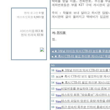
택배를 받을 이름, 전화번호, 주소를 부품
계좌번호등은 부품 KIT 구매 게시판의 공
주의 : 착불로 보내 달라고 하시면 않됨니
현재 로그인
0 명
캐스트킷회원
6,983 명
천지몽
쩝..
★ 3채널 마이크 믹서 CTB-03 보드를 무료
◀
★ 혹시 CTB-01 필요 하신분 계시나요? 
▶
NO
★ 3채널 마이크 믹서 CTB-03 보드
16
★ 혹시 CTB-02 보드 필요하신분 계
15
★ 혹시 CTB-01 필요 하신분 계시나
14
비밀번호를 분실하여 1회 이상 중복 
13
캐스트킷 회원 "방송홍보" 게시판이 
12
테스트 파일의 업로드 용량 제한을 4
11
최근 접속자 폭주로 인하여 홈페이지
10