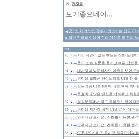
천지몽
보기좋으네여...
공익단체의 방송국에서 방송하는 정규 CJ 에
◀
일반 전화를 이용한 전화 데이트 및 전화 노
▶
NO
시간 지연이 없는 핸드폰 전화 노래
43
문의 또는 질문을 올리고 빠른 답변을 
42
내사랑님 방문하시면 이글을 보아 주세
41
취미용 텔레폰 하이브리드 CTB-17 
40
전문가용 CTB-180 에 대한 후속 취미
39
동호회에 많은 관심을 가져주신 회원
38
회원분들께서 최근 올려주신 글에 대한
37
취미용 저가격 버젼 CTB-17 에 대한
36
인주니님 보세요.. 전화를 이용한 원격
35
인주니님 보세요.. 전화를 이용한 원격
34
CTB-180 시리즈 출시전 최종단계의 
33