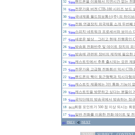
핸드폰을 이용해서 지연시간 없는 전
32
전문가용 버젼 CTB-180 시리즈 보드
31
국내제품 월드정보통신(주) 의 하이브리
30
전화 연결장치 외국제품 소개 두번째 
29
스피치 네트워크 프로세서와 보이스 
28
새로운 발상... 그리고 현재 진행중인 
27
방송용 전화반주 및 데이트 장치의 
26
방송에 관련된 장비의 제작에 필요한 
25
캐스트킷에서 추후 출시되는 모든 제
24
전문가용 고급형 전화회선 믹서 CTB-
23
핸드폰의 짹이 둥근형짹과 직사각형의 
22
캐스트킷 제품에는 3인 통화 기능이 
21
캐스트킷을 방문하고 싶다는 분들이 
20
공익단체의 방송국에서 방송하는 정규 
19
회원 포인트가 500 점 이상 되시는 회원
18
일반 전화를 이용한 전화 데이트 및 
17
PREV
NEXT