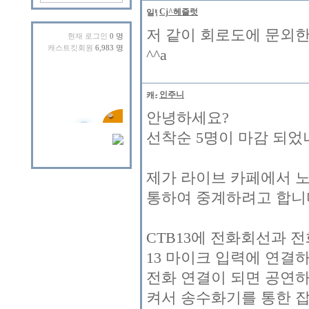
Cj^헤즐럿
저 같이 회로도에 문외한
현재 로그인
0 명
캐스트킷회원
6,983 명
^^a
인주니
안녕하세요?
선착순 5명이 마감 되었
제가 라이브 카페에서 노
통하여 중계하려고 합니
CTB13에 전화회선과 
13 마이크 입력에 연결
전화 연결이 되면 공연
켜서 송수화기를 통한 