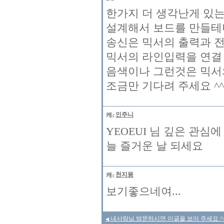
한가지 더 생각난게 있는
설계해서 보드를 만들
송신은 믹서의 출력과 전
믹서의 라인입력을 연결
음색이나 그런것은 믹서의
조금만 기다려 주세요 ^^
인주니
YEOEUI 님 깊은 관심
늘 즐거운 날 되세요
천지몽
보기좋으네여...
내사랑님 방문하시면 이글을 보아 주세요 ^
◀