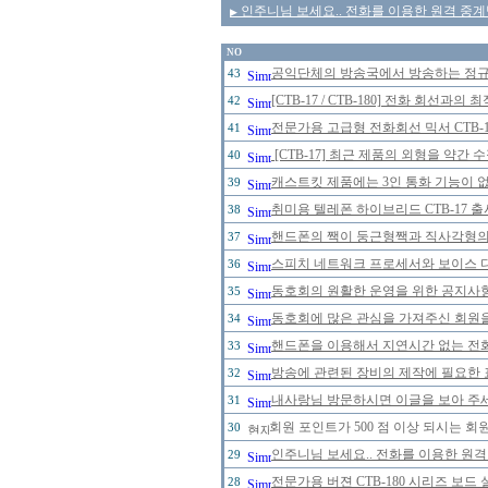
인주니님 보세요.. 전화를 이용한 원격 중계
▶
NO
공익단체의 방송국에서 방송하는 정규 
43
[CTB-17 / CTB-180] 전화 회선
42
전문가용 고급형 전화회선 믹서 CTB-
41
[CTB-17] 최근 제품의 외형을 약간
40
캐스트킷 제품에는 3인 통화 기능이 
39
취미용 텔레폰 하이브리드 CTB-17 
38
핸드폰의 짹이 둥근형짹과 직사각형의 
37
스피치 네트워크 프로세서와 보이스 
36
동호회의 원활한 운영을 위한 공지사
35
동호회에 많은 관심을 가져주신 회원
34
핸드폰을 이용해서 지연시간 없는 전
33
방송에 관련된 장비의 제작에 필요한 
32
내사랑님 방문하시면 이글을 보아 주세
31
회원 포인트가 500 점 이상 되시는 회원
30
인주니님 보세요.. 전화를 이용한 원격
29
전문가용 버젼 CTB-180 시리즈 보드
28