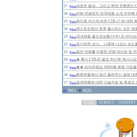
새로운 발상... 그리고 현재 진행중인 
27
전화 연결장치 외국제품 소개 두번째 
26
취미용 저가격 버젼 CTB-17 에 대한
25
캐스트킷에서 추후 출시되는 모든 제
24
국내제품 월드정보통신(주) 의 하이브리
23
초기버젼 보다.... 나중에 나오는 보드
22
일반 전화를 이용한 전화 데이트 및 
21
★ 혹시 CTB-01 필요 하신분 계시나
20
★★ 파아란꿈님 100번째 회원 가입을
19
회원분들께서 최근 올려주신 글에 대한
18
설계제품에 대한 기술자료 및 회로도 
17
PREV
NEXT