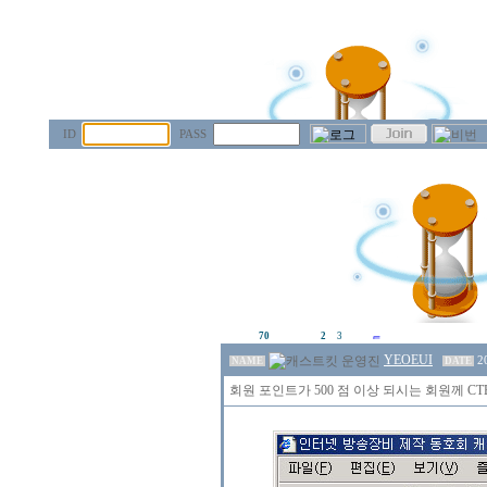
ID
PASS
70
2
3
YEOEUI
2
NAME
DATE
회원 포인트가 500 점 이상 되시는 회원께 CTB