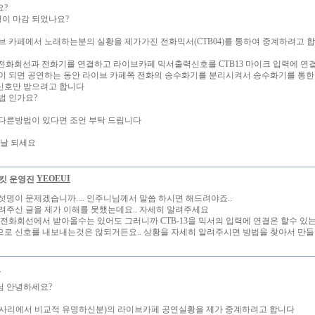
요?
명이 마감 되었나요?
브 카페에서 노래하는분의 실황을 제가가진 전화믹서(CTB04)를 통하여 중계하려고 
에 전화회선과 전화기를 연결하고 라이브카페 믹서출력신호를 CTB13 마이크 입력에 
이 되면 공연하는 동안 라이브 카페쪽 전화의 송수화기를 분리시켜서 송수화기를 통한
신호만 받으려고 합니다
법 인가요?
다른방법이 있다면 조언 부탁 드립니다
 날 되세요
YEOEUI
섯명이 문제겠습니까.... 인주니님께서 말씀 하시면 해드려야죠..
려주신 글을 제가 이해를 못했는데요.. 자세히 알려주세요
3은 전화회선에서 받아올수는 있어도 그러니까 CTB-13을 믹서의 입력에 연결은 할수 있
로 신호를 내보내는것은 않되거든요.. 상황을 자세히 알려주시면 방법을 찾아서 만들어
니
 님 안녕하세요?
사리에서 비교적 유명하신분)의 라이브카페 공연실황을 제가 중계하려고 합니다