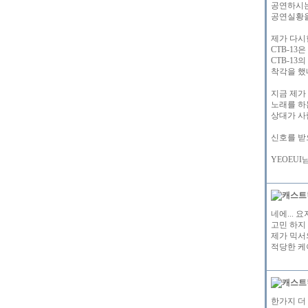
공연하시는
공연실황을
제가 다시
CTB-1
CTB-1
착각을 했
지금 제가
노래를 하
상대가 사
신호를 받
YEOEUI
네에... 
고민 하지
제가 믹서
적당한 케
한가지 더