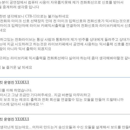
분이 공연장에서 컴퓨터 사용이 자유롭지못해 제가 전화회선으로 신호를 받아서
 중계하려 생각중 입니다
한번 생각해보니 CTB-13으로는 불가능하네요
3은 전화와 마이크 신호 선택장치 인데 전 마이크 입력신호와 전화신호가 믹서되는것으로
3의 마이크 입력단자에 라이브 카페믹서출력을 연결하여 전화신호와 라이브카페믹서 신호
네요
 하고있는 전화라이브는 통상 사람과 통화하며 제가 반주를 상대에게 들려주고 상대가
는데 지금 시도하려고 하는것은 라이브카페에서 공연에 사용하는 믹서출력 신호를 전
람이 아니라 믹서 출력이 되겠지요
으려는 라이브카페 믹서출력을 전화회선에다 실어야 하는데 좀더 생각해봐야할것 같
님 늘 즐거운 날 되세요
YEOEUI
요지를 이해 하였습니다.
 마시고 그냥 조금만 기다려주세요.. 지금 바쁜일 마무리하고
의 보조 또는 레코드 출력과 전화 회선을 연결할수 있는 모듈을 만들어 드릴테니까
이스에 담아서 사용하세요 ^^
YEOEUI
 생각난게 있는데요... 어차피 만드는거 송신모듈과 수신 모듈을 설계해서 보드를 만