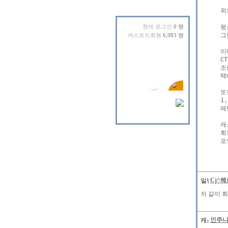
위
평
현재 로그인
0 명
그
캐스트킷회원
6,983 명
이
C
조
택
또
1
레
캐
회
Cj^
저 같이 
인주