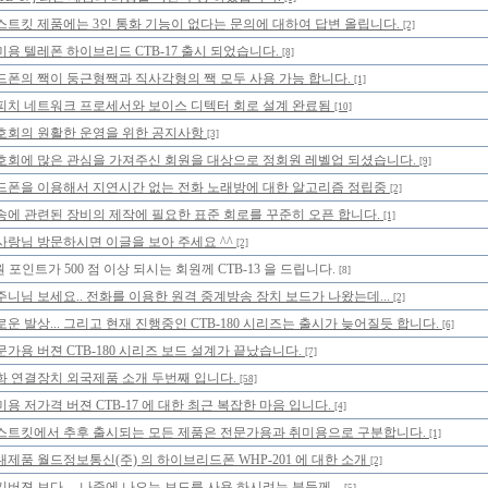
스트킷 제품에는 3인 통화 기능이 없다는 문의에 대하여 답변 올립니다.
[2]
미용 텔레폰 하이브리드 CTB-17 출시 되었습니다.
[8]
드폰의 짹이 둥근형짹과 직사각형의 짹 모두 사용 가능 합니다.
[1]
피치 네트워크 프로세서와 보이스 디텍터 회로 설계 완료됨
[10]
호회의 원활한 운영을 위한 공지사항
[3]
호회에 많은 관심을 가져주신 회원을 대상으로 정회원 레벨업 되셨습니다.
[9]
드폰을 이용해서 지연시간 없는 전화 노래방에 대한 알고리즘 정립중
[2]
송에 관련된 장비의 제작에 필요한 표준 회로를 꾸준히 오픈 합니다.
[1]
사랑님 방문하시면 이글을 보아 주세요 ^^
[2]
 포인트가 500 점 이상 되시는 회원께 CTB-13 을 드립니다.
[8]
주니님 보세요.. 전화를 이용한 원격 중계방송 장치 보드가 나왔는데...
[2]
로운 발상... 그리고 현재 진행중인 CTB-180 시리즈는 출시가 늦어질듯 합니다.
[6]
문가용 버젼 CTB-180 시리즈 보드 설계가 끝났습니다.
[7]
화 연결장치 외국제품 소개 두번째 입니다.
[58]
미용 저가격 버젼 CTB-17 에 대한 최근 복잡한 마음 입니다.
[4]
스트킷에서 추후 출시되는 모든 제품은 전문가용과 취미용으로 구분합니다.
[1]
내제품 월드정보통신(주) 의 하이브리드폰 WHP-201 에 대한 소개
[2]
기버젼 보다.... 나중에 나오는 보드를 사용 하시려는 분들께...