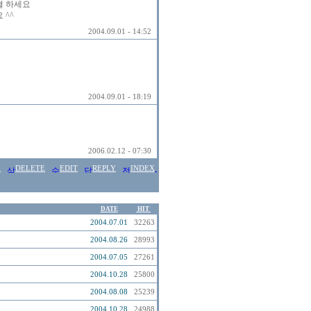
결 하세요
 ^^
2004.09.01 - 14:52
2004.09.01 - 18:19
2006.02.12 - 07:30
E
DELETE
EDIT
REPLY
INDEX
DATE
HIT
2004.07.01
32263
2004.08.26
28993
2004.07.05
27261
2004.10.28
25800
2004.08.08
25239
2004.10.28
24988