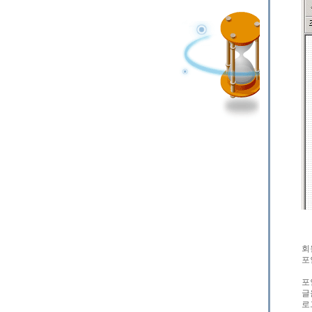
회
포
포
글
로