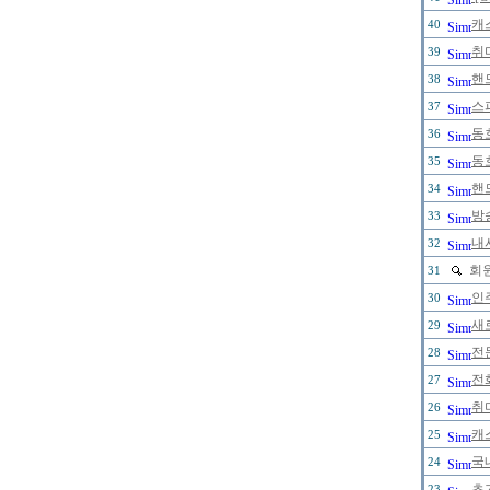
캐
40
취
39
핸
38
스
37
동
36
동
35
핸
34
방
33
내
32
회원
31
인
30
새
29
전
28
전
27
취
26
캐
25
국
24
초
23