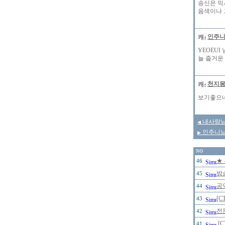
송신은 믹
음색이나 
인주
YEOEU
늘 즐거운
천지
보기좋으네여
내사랑님
◀
인주니님 
▶
NO
★
46
방
45
공
44
[C
43
전
42
[
41