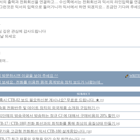
서의 출력과 전화회선을 연결하고.... 수신쪽에서는 전화회선과 믹서의 라인입력을 연
그런것은 믹서의 입력으로 들어가니까 믹서에서 하면 되겠지요... 조금만 기다려 주세요
니
I 님 깊은 관심에 감사드립니다
 날 되세요
몽
...
 방문하시면 이글을 보아 주세요 ^^
WRIT
보세요.. 전화를 이용한 원격 중계방송 장치 보드가 나왔는데...
SUBJECT
 혹시 CTB-02 보드 필요하신분 계시나요? 무료로 드립니다. ★
[1]
송용 전화반주 및 데이트 장치의 외국제품 소개와 구입하기
[7]
익단체의 방송국에서 방송하는 정규 CJ 에 대해서 구매비용의 20% 할인
[2]
TB-17 / CTB-180] 전화 회선과의 최적화를 통해 최상의 음질상태 만들기
[4]
문가용 고급형 전화회선 믹서 CTB-180 설계중입니다.
[16]
CTB-17] 최근 제품의 외형을 약간 수정 하였습니다.
[1]