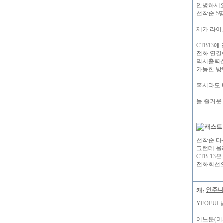
안녕하세
선착순 5
제가 라이
CTB13
전화 연결
믹서출력
가능한 방
혹시라도 
늘 즐거운
선착순 다
그런데 올
CTB-1
전화회선으
인주
YEOEUI
어느분(미