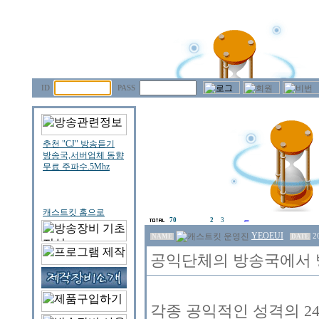
ID
PASS
70
2
3
YEOEUI
2
NAME
DATE
공익단체의 방송국에서 방
각종 공익적인 성격의 2