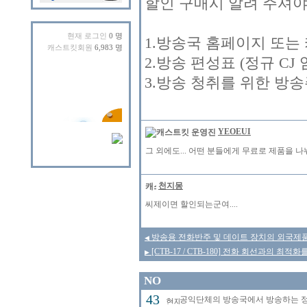
할인 구매시 알려 주셔야
현재 로그인
0 명
1.방송국 홈페이지 또는
캐스트킷회원
6,983 명
2.방송 편성표 (정규 CJ
3.방송 청취를 위한 방
YEOEUI
그 외에도... 어떤 분들에게 무료로 제품을 나눠
천지몽
씨제이면 할인되는군여....
방송용 전화반주 및 데이트 장치의 외국제
◀
[CTB-17 / CTB-180] 전화 회선과의 
▶
NO
43
공익단체의 방송국에서 방송하는 정규