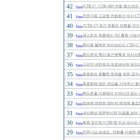
42
[CTB-17 / CTB-180] 전화 
41
전문가용 고급형 전화회선 믹서 CTB
40
[CTB-17] 최근 제품의 외형을 약
39
캐스트킷 제품에는 3인 통화 기능이
38
취미용 텔레폰 하이브리드 CTB-17
37
핸드폰의 짹이 둥근형짹과 직사각형
36
스피치 네트워크 프로세서와 보이스
35
동호회의 원활한 운영을 위한 공
34
동호회에 많은 관심을 가져주신 회
33
핸드폰을 이용해서 지연시간 없는 
32
방송에 관련된 장비의 제작에 필요
31
내사랑님 방문하시면 이글을 보아 
30
회원 포인트가 500 점 이상 되시는 
29
인주니님 보세요.. 전화를 이용한 