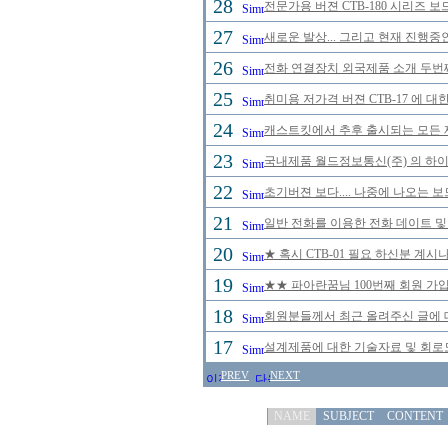
28
전문가용 버젼 CTB-180 시리즈 
27
새로운 발상... 그리고 현재 진행중
26
전화 연결장치 외국제품 소개 두번
25
취미용 저가격 버젼 CTB-17 에 대
24
캐스트킷에서 추후 출시되는 모든
23
국내제품 월드정보통신(주) 의 하이브
22
초기버젼 보다.... 나중에 나오는 
21
일반 전화를 이용한 전화 데이트 및
20
★ 혹시 CTB-01 필요 하신분 계
19
★★ 파아란꿈님 100번째 회원 가입
18
회원분들께서 최근 올려주신 글에 
17
설계제품에 대한 기술자료 및 회로
PREV
NEXT