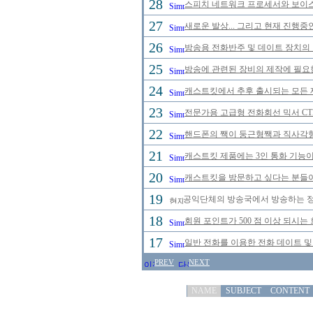
28
스피치 네트워크 프로세서와 보이스
27
새로운 발상... 그리고 현재 진행중
26
방송용 전화반주 및 데이트 장치의
25
방송에 관련된 장비의 제작에 필요
24
캐스트킷에서 추후 출시되는 모든
23
전문가용 고급형 전화회선 믹서 CTB
22
핸드폰의 짹이 둥근형짹과 직사각형
21
캐스트킷 제품에는 3인 통화 기능이
20
캐스트킷을 방문하고 싶다는 분들이
19
공익단체의 방송국에서 방송하는 정규
18
회원 포인트가 500 점 이상 되시는 
17
일반 전화를 이용한 전화 데이트 및
PREV
NEXT