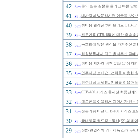
42
문의 또는 질문을 올리고 빠른 답변
41
내사랑님 방문하시면 이글을 보아 
40
취미용 텔레폰 하이브리드 CTB-17
39
전문가용 CTB-180 에 대한 후속 
38
동호회에 많은 관심을 가져주신 회
37
회원분들께서 최근 올려주신 글에 
36
취미용 저가격 버젼 CTB-17 에 대
35
인주니님 보세요.. 전화를 이용한 
34
인주니님 보세요.. 전화를 이용한 원
33
CTB-180 시리즈 출시전 최종단계
32
핸드폰을 이용해서 지연시간 없는 
31
전문가용 버젼 CTB-180 시리즈 
30
국내제품 월드정보통신(주) 의 하이브
29
전화 연결장치 외국제품 소개 두번