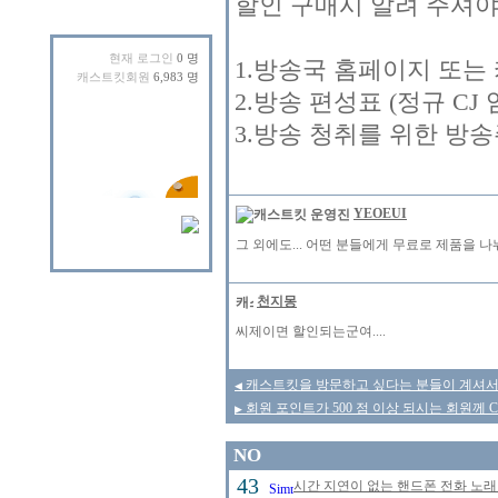
할인 구매시 알려 주셔야
현재 로그인
0 명
1.방송국 홈페이지 또는
캐스트킷회원
6,983 명
2.방송 편성표 (정규 CJ
3.방송 청취를 위한 방
YEOEUI
그 외에도... 어떤 분들에게 무료로 제품을 나눠
천지몽
씨제이면 할인되는군여....
캐스트킷을 방문하고 싶다는 분들이 계셔서
◀
회원 포인트가 500 점 이상 되시는 회원께 CT
▶
NO
43
시간 지연이 없는 핸드폰 전화 노