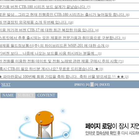
문가용 버젼 CTB-180 시리즈 보드 설계가 끝났습니다.
[7]
로운 발상... 그리고 현재 진행중인 CTB-180 시리즈는 출시가 늦어질듯 합니다.
[6]
화 연결장치 외국제품 소개 두번째 입니다.
[58]
미용 저가격 버젼 CTB-17 에 대한 최근 복잡한 마음 입니다.
[4]
스트킷에서 추후 출시되는 모든 제품은 전문가용과 취미용으로 구분합니다.
[1]
내제품 월드정보통신(주) 의 하이브리드폰 WHP-201 에 대한 소개
[2]
기버젼 보다.... 나중에 나오는 보드를 사용 하시려는 분들께...
[5]
반 전화를 이용한 전화 데이트 및 전화 노래방 관련 제품 구매시 주의 사항
[71]
 혹시 CTB-01 필요 하신분 계시나요? 무료로 드리겠습니다. ★
[3]
★ 파아란꿈님 100번째 회원 가입을 축하 합니다. 축하 선물 받으세요 ^^ ★★
[2]
NEXT
[PREV]
[1]
2
[3]
[NEXT]