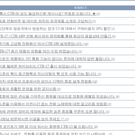
SUBJECT
 혹시 CTB-02 보드 필요하신분 계시나요? 무료로 드립니다. ★
[1]
송용 전화반주 및 데이트 장치의 외국제품 소개와 구입하기
[7]
단체의 방송국에서 방송하는 정규 CJ 에 대해서 구매비용의 20% 할인
[2]
TB-17 / CTB-180] 전화 회선과의 최적화를 통해 최상의 음질상태 만들기
[4]
문가용 고급형 전화회선 믹서 CTB-180 설계중입니다.
[16]
CTB-17] 최근 제품의 외형을 약간 수정 하였습니다.
[1]
스트킷 제품에는 3인 통화 기능이 없다는 문의에 대하여 답변 올립니다.
[2]
미용 텔레폰 하이브리드 CTB-17 출시 되었습니다.
[8]
드폰의 짹이 둥근형짹과 직사각형의 짹 모두 사용 가능 합니다.
[1]
피치 네트워크 프로세서와 보이스 디텍터 회로 설계 완료됨
[10]
호회의 원활한 운영을 위한 공지사항
[3]
호회에 많은 관심을 가져주신 회원을 대상으로 정회원 레벨업 되셨습니다.
[9]
드폰을 이용해서 지연시간 없는 전화 노래방에 대한 알고리즘 정립중
[2]
송에 관련된 장비의 제작에 필요한 표준 회로를 꾸준히 오픈 합니다.
[1]
사랑님 방문하시면 이글을 보아 주세요 ^^
[2]
 포인트가 500 점 이상 되시는 회원께 CTB-13 을 드립니다.
[8]
주니님 보세요.. 전화를 이용한 원격 중계방송 장치 보드가 나왔는데...
[2]