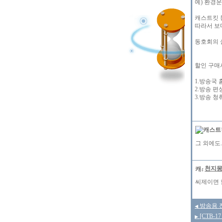
예) 환경운
캐스트킷 
따라서 보
동호회의 
할인 구매
1.방송국
2.방송 편
3.방송 
그 외에도.
천지
씨제이면 할
방송용 
◀
[CTB-
▶