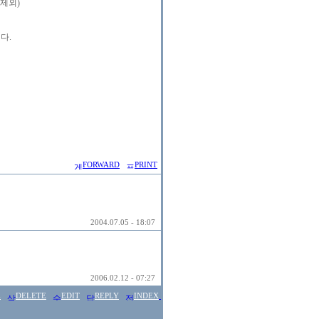
 제외)
다.
FORWARD
PRINT
2004.07.05 - 18:07
2006.02.12 - 07:27
E
DELETE
EDIT
REPLY
INDEX