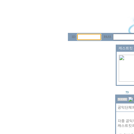
ID
PASS
73
NAME
공익단체의
각종 공익
캐스트킷의