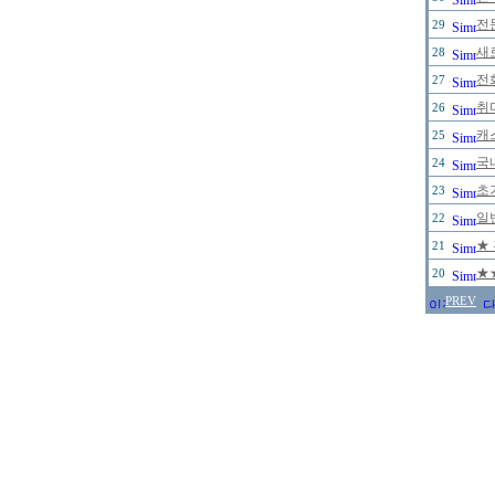
전
29
새
28
전
27
취
26
캐
25
국
24
초
23
일
22
★
21
★
20
PREV