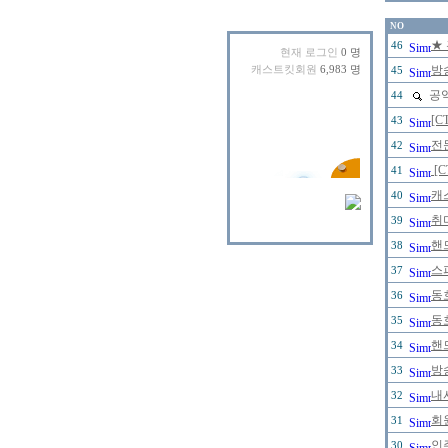
NO
★
46
현재 로그인
0 명
방
캐스트킷회원
6,983 명
45
공익
44
[C
43
전
42
[
41
캐
40
취
39
핸
38
스
37
동
36
동
35
핸
34
방
33
내
32
회원
31
인
30