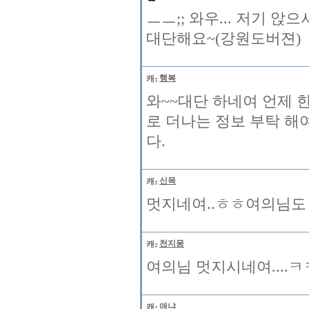
ㅡㅡ;; 와우... 저기 
대단해요~(강원도버젼)
행복
와~~대단 하네여 언제 
로 더나는 정보 부탁 해
다.
신목
멋지네여..ㅎㅎ여의님도 멋
천지몽
여의님 멋지시네여....
애냐