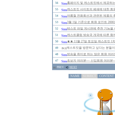
홈페이지 및 캐스트킷에서 제공하는
56
캐스트킷 사이트의 페쇄에 대한 회
55
여름철 전화회선과 관련된 제품의 취급
54
3월 1일 기준으로 회원 포인트 20
53
테스트 파일 게시판에 추천 기능을 추
52
캐스트클럽 방송국 개국에 따른 함께
51
★★ 11월 27일 토요일 캐스트킷 
50
캐스트킷을 방문하고 싶다는 분들이
49
방송을 취미로 하는 많은 회원 여러
48
초보자 여러분~~ 신입회원 여러분~
47
PREV
NEXT