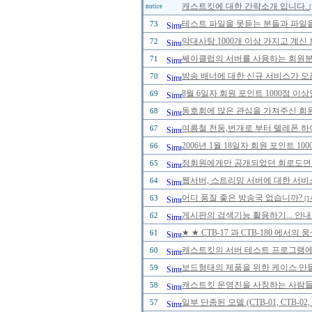
캐스트킷에 대한 간략소개 입니다.
notice
[
테스트 파일을 못듣는 분들과 파일을
73
막대사탕 1000개 이상 가지고 계신
72
쎄이클럽의 서버를 사용하는 회원분들
71
방송 배너에 대한 신규 서비스가 오
70
8월 6일자 회원 포인트 1000점 
69
동호회에 많은 관심을 가져주신 회
68
여름철 천둥,번개로 부터 텔레폰 하
67
2006년 1월 18일자 회원 포인트 
66
정회원에게만 공개되었던 회로도면을 2
65
웹서버, 스트리밍 서버에 대한 서비
64
어디 품질 좋은 방송국 없습니까?
63
[1
게시판의 검색기능 활용하기... 안내
62
★ ★ CTB-17 과 CTB-180 에
61
캐스트킷의 서버 테스트 프로그램에 
60
보드형태의 제품을 위한 케이스 만
59
캐스트킷 운영진을 사칭하는 사람들을 
58
일부 단종된 모델 (CTB-01, CTB-0
57