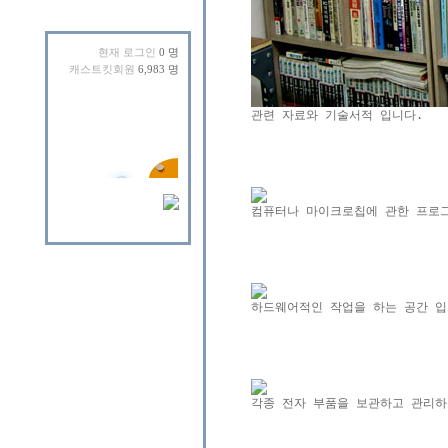
현재 로그인
0 명
캐스트킷회원
6,983 명