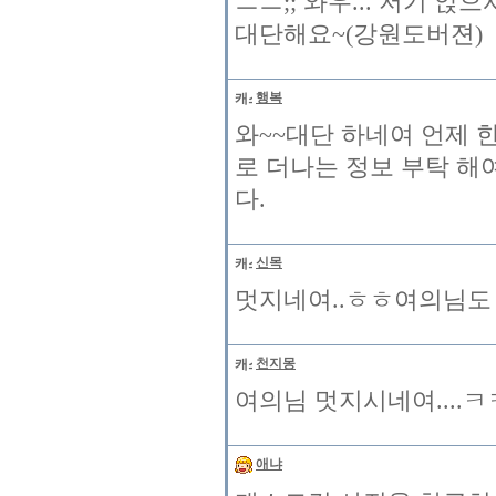
ㅡㅡ;; 와우... 저기 
대단해요~(강원도버젼)
행복
와~~대단 하네여 언제 
로 더나는 정보 부탁 해
다.
신목
멋지네여..ㅎㅎ여의님도 멋
천지몽
여의님 멋지시네여....
애냐