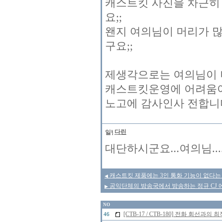
캐스트킷 사진을 차근히
요;;
왠지 여의님이 머리가 
구요;;
제생각으로는 여의님이 
캐스트킷운영에 어려움이
노고에 감사인사 전합니다 
다린
대단하시군요...여의님....
캐스트킷 제품에는 3인 통화 기능이 없다는
◀
공익단체의 방송국에서 방송하는 정규 CJ 에
▶
NO
[CTB-17 / CTB-180] 전화 회선
46