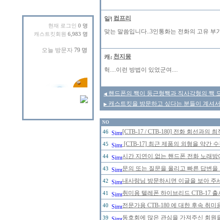
컴프리
현재 로그인
0 명
맞는 말씀입니다..3인통화는 전화의 고유 부
캐스트킷회원
6,983 명
천지몽
헉....이런 방법이 있었군여....
핸드폰의 짹이 둥근형짹과 직사각형의 짹 모
◀
캐스트킷을 방문하고 싶다는 분들이 계셔서
▶
NO
[CTB-17 / CTB-180] 전화 회선
46
[CTB-17] 최근 제품의 외형을 약간
45
시간 지연이 없는 핸드폰 전화 노래
44
문의 또는 질문을 올리고 빠른 답변을 
43
내사랑님 방문하시면 이글을 보아 주세
42
취미용 텔레폰 하이브리드 CTB-17 
41
전문가용 CTB-180 에 대한 후속 취미
40
동호회에 많은 관심을 가져주신 회원
39