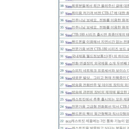
회원분들께서 최근 올려주신 글에 대한
38
취미용 저가격 버젼 CTB-17 에 대한
37
인주니님 보세요.. 전화를 이용한 원격
36
인주니님 보세요.. 전화를 이용한 원격
35
CTB-180 시리즈 출시전 최종단계의 
34
핸드폰을 이용해서 지연시간 없는 전
33
전문가용 버젼 CTB-180 시리즈 보드
32
국내제품 월드정보통신(주) 의 하이브리
31
전화 연결장치 외국제품 소개 두번째 
30
스피치 네트워크 프로세서와 보이스 
29
새로운 발상... 그리고 현재 진행중인 
28
방송용 전화반주 및 데이트 장치의 
27
방송에 관련된 장비의 제작에 필요한 
26
캐스트킷에서 추후 출시되는 모든 제
25
전문가용 고급형 전화회선 믹서 CTB-
24
핸드폰의 짹이 둥근형짹과 직사각형의 
23
캐스트킷 제품에는 3인 통화 기능이 
22
캐스트킷을 방문하고 싶다는 분들이 
21