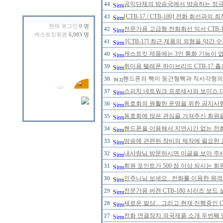
공익단체의 방송국에서 방송하는 정규 
44
[CTB-17 / CTB-180] 전화 회선
43
현재 로그인
0 명
전문가용 고급형 전화회선 믹서 CTB-
42
캐스트킷회원
6,983 명
[CTB-17] 최근 제품의 외형을 약간
41
캐스트킷 제품에는 3인 통화 기능이 
40
취미용 텔레폰 하이브리드 CTB-17 
39
핸드폰의 짹이 둥근형짹과 직사각형의 
38
스피치 네트워크 프로세서와 보이스 
37
동호회의 원활한 운영을 위한 공지사
36
동호회에 많은 관심을 가져주신 회원
35
핸드폰을 이용해서 지연시간 없는 전
34
방송에 관련된 장비의 제작에 필요한 
33
내사랑님 방문하시면 이글을 보아 주세
32
회원 포인트가 500 점 이상 되시는 회원
31
인주니님 보세요.. 전화를 이용한 원격
30
전문가용 버젼 CTB-180 시리즈 보드
29
새로운 발상... 그리고 현재 진행중인 
28
전화 연결장치 외국제품 소개 두번째 
27