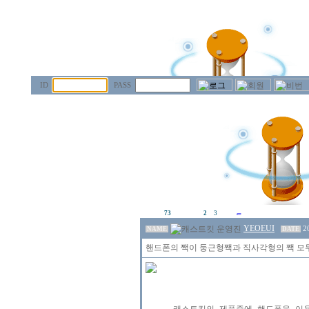
ID
PASS
73
2
3
YEOEUI
2
NAME
DATE
핸드폰의 짹이 둥근형짹과 직사각형의 짹 모두