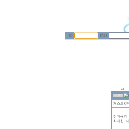
ID
PASS
73
NAME
캐스트킷에
취미용의 
최대한 저