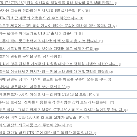
TB-17 / CTB-180] 전화 회선과의 최적화를 통해 최상의 음질상태 만들기
[4]
문가용 고급형 전화회선 믹서 CTB-180 설계중입니다.
[16]
CTB-17] 최근 제품의 외형을 약간 수정 하였습니다.
[1]
스트킷 제품에는 3인 통화 기능이 없다는 문의에 대하여 답변 올립니다.
[2]
미용 텔레폰 하이브리드 CTB-17 출시 되었습니다.
[8]
드폰의 짹이 둥근형짹과 직사각형의 짹 모두 사용 가능 합니다.
[1]
피치 네트워크 프로세서와 보이스 디텍터 회로 설계 완료됨
[10]
호회의 원활한 운영을 위한 공지사항
[3]
호회에 많은 관심을 가져주신 회원을 대상으로 정회원 레벨업 되셨습니다.
[9]
드폰을 이용해서 지연시간 없는 전화 노래방에 대한 알고리즘 정립중
[2]
송에 관련된 장비의 제작에 필요한 표준 회로를 꾸준히 오픈 합니다.
[1]
사랑님 방문하시면 이글을 보아 주세요 ^^
[2]
 포인트가 500 점 이상 되시는 회원께 CTB-13 을 드립니다.
[8]
주니님 보세요.. 전화를 이용한 원격 중계방송 장치 보드가 나왔는데...
[2]
로운 발상... 그리고 현재 진행중인 CTB-180 시리즈는 출시가 늦어질듯 합니다.
[6]
문가용 버젼 CTB-180 시리즈 보드 설계가 끝났습니다.
[7]
화 연결장치 외국제품 소개 두번째 입니다.
[58]
미용 저가격 버젼 CTB-17 에 대한 최근 복잡한 마음 입니다.
[4]