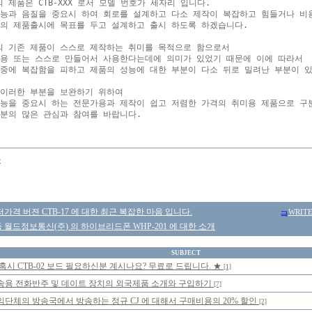
 제품은 CTB-XXX 로서 모델 번호가 세자리 입니다.

능과 음질을 중요시 하여 회로를 설계하고 다소 제작이 복잡하고 힘들거나 비용
의 제품출시에 목표를 두고 설계하고 출시 하도록 하겠습니다.

 기존 제품이 스스로 제작하는 취미를 목적으로 함으로서 

용 또는 스스로 만들어서 사용한다는데에 의미가 있었기 때문에 이에 따라서

중에 복잡함을 피하고 제품의 성능에 대한 부분이 다소 뒤로 밀려난 부분이 있
이러한 부분을 보완하기 위하여

능을 중요시 하는 전문가용과 제작이 쉽고 저렴한 가격의 취미용 제품으로 구분
몽
가격 버젼 CTB-17 에 대한 최근 복잡한 마음 입니다.
WRIT
월드정보통신(주) 의 하이브리드폰 WHP-201 에 대한 소개
SUBJECT
 혹시 CTB-02 보드 필요하신분 계시나요? 무료로 드립니다. ★
[1]
송용 전화반주 및 데이트 장치의 외국제품 소개와 구입하기
[7]
익단체의 방송국에서 방송하는 정규 CJ 에 대해서 구매비용의 20% 할인
[2]