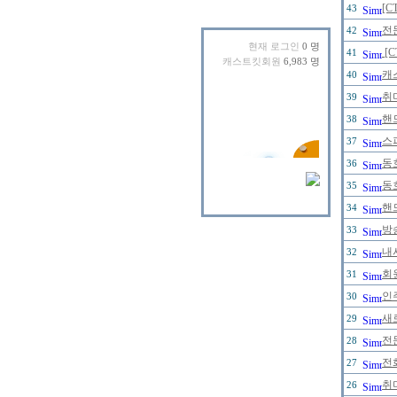
[C
43
전
42
현재 로그인
0 명
[
41
캐스트킷회원
6,983 명
캐
40
취
39
핸
38
스
37
동
36
동
35
핸
34
방
33
내
32
회원
31
인
30
새
29
전
28
전
27
취
26