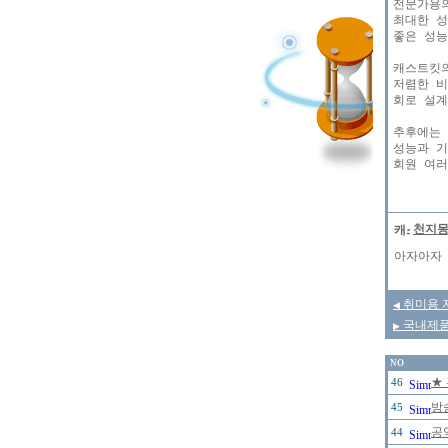
전문가용의
최대한 성
좋은 성능
캐스트킷의
저렴한 비
회로 설계
추후에는 
성능과 기
천지
아자아자
취미용 저
◀
국내제품 
▶
NO
★
46
방
45
공
44