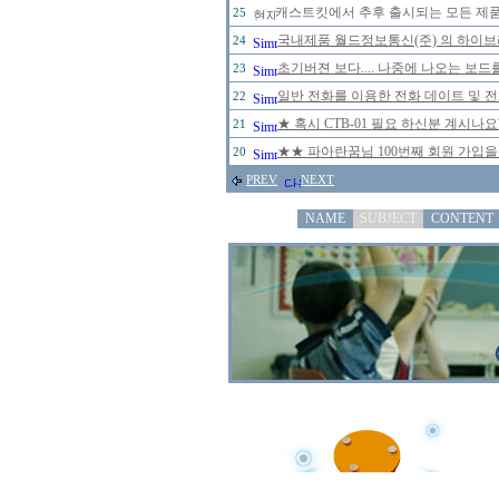
캐스트킷에서 추후 출시되는 모든 제
25
국내제품 월드정보통신(주) 의 하이브리
24
초기버젼 보다.... 나중에 나오는 보드
23
일반 전화를 이용한 전화 데이트 및 
22
★ 혹시 CTB-01 필요 하신분 계시나
21
★★ 파아란꿈님 100번째 회원 가입을
20
PREV
NEXT