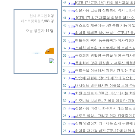
[CTB-17 / CTB-180] 전화 회선
43
전문가용 고급형 전화회선 믹서 CTB-
42
현재 로그인
0 명
[CTB-17] 최근 제품의 외형을 약간
41
캐스트킷회원
6,983 명
캐스트킷 제품에는 3인 통화 기능이 
40
취미용 텔레폰 하이브리드 CTB-17 
39
핸드폰의 짹이 둥근형짹과 직사각형의 
38
스피치 네트워크 프로세서와 보이스 
37
동호회의 원활한 운영을 위한 공지사
36
동호회에 많은 관심을 가져주신 회원
35
핸드폰을 이용해서 지연시간 없는 전
34
방송에 관련된 장비의 제작에 필요한 
33
내사랑님 방문하시면 이글을 보아 주세
32
회원 포인트가 500 점 이상 되시는 회원
31
인주니님 보세요.. 전화를 이용한 원격
30
전문가용 버젼 CTB-180 시리즈 보드
29
새로운 발상... 그리고 현재 진행중인 
28
전화 연결장치 외국제품 소개 두번째 
27
취미용 저가격 버젼 CTB-17 에 대한
26