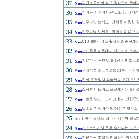
37
회원분들께서 최근 올려주신 글에 
36
취미용 저가격 버젼 CTB-17 에 대
35
인주니님 보세요.. 전화를 이용한 
34
인주니님 보세요.. 전화를 이용한 원
33
CTB-180 시리즈 출시전 최종단계
32
핸드폰을 이용해서 지연시간 없는 
31
전문가용 버젼 CTB-180 시리즈 
30
국내제품 월드정보통신(주) 의 하이브
29
전화 연결장치 외국제품 소개 두번
28
스피치 네트워크 프로세서와 보이스
27
새로운 발상... 그리고 현재 진행중
26
방송용 전화반주 및 데이트 장치의
25
방송에 관련된 장비의 제작에 필요한
24
캐스트킷에서 추후 출시되는 모든
23
전문가용 고급형 전화회선 믹서 CTB