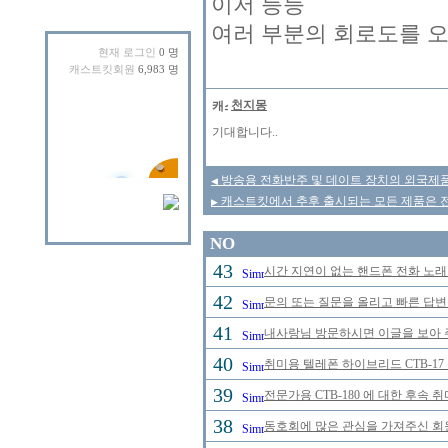
이저 등등
여러 부분의 회로도를 오
현재 로그인
0 명
캐스트킷회원
6,983 명
천지몽
기대합니다..
방송용 전화반주 및 데이트 장치의 외국제
◀
캐스트킷에서 추후 출시되는 모든 제품은 
▶
NO
43
시간 지연이 없는 핸드폰 전화 노
42
문의 또는 질문을 올리고 빠른 답변
41
내사랑님 방문하시면 이글을 보아 
40
취미용 텔레폰 하이브리드 CTB-17
39
전문가용 CTB-180 에 대한 후속 
38
동호회에 많은 관심을 가져주신 회