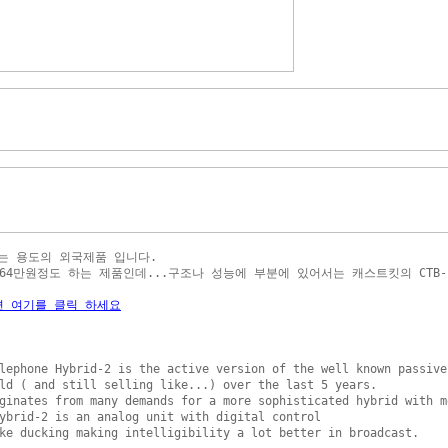
 용도의 외국제품 입니다.

64만원정도 하는 제품인데...구조나 성능에 부분에 있어서는 캐스트킷의 CTB-1
면 여기를 클릭 하세요
lephone Hybrid-2 is the active version of the well known passive 
ld ( and still selling like...) over the last 5 years.

ginates from many demands for a more sophisticated hybrid with mo
ybrid-2 is an analog unit with digital control 

ke ducking making intelligibility a lot better in broadcast.
