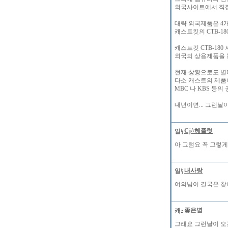
외국사이트에서 직접
대략 외국제품은 4
캐스트킷의 CTB-1
캐스트킷 CTB-1
외국의 상용제품을 
현재 상황으로도 별
다소 캐스트의 제품
MBC 나 KBS 등
내년이면... 그런날이
Cj^헤즐럿
아 그럼요 꼭 그렇게
내사랑
여의님이 결국은 찿아
좋은별
그래요 그런날이 오