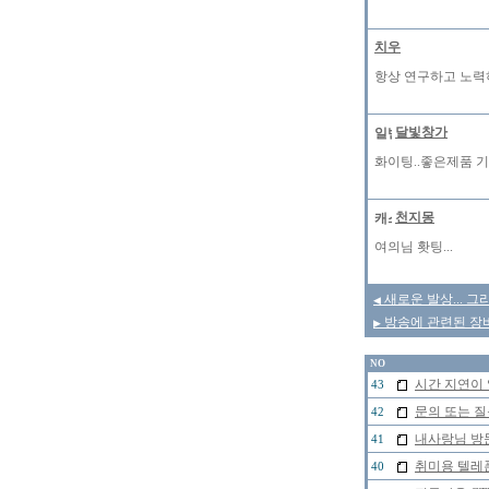
치우
항상 연구하고 노력
달빛창가
화이팅..좋은제품 
천지몽
여의님 홧팅...
새로운 발상... 그
◀
방송에 관련된 장비
▶
NO
시간 지연이
43
문의 또는 질
42
내사랑님 방
41
취미용 텔레폰
40