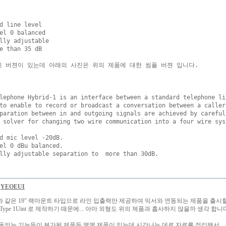
d line level

el 0 balanced 

lly adjustable

e than 35 dB

 버젼이 있는데 아래의 사진은 위의 제품에 대한 씸플 버젼 입니다.

lephone Hybrid-1 is an interface between a standard telephone li
to enable to record or broadcast a conversation between a caller
paration between in and outgoing signals are achieved by careful
 solver for changing two wire communication into a four wire sys
d mic level -20dB. 

el 0 dBu balanced. 

YEOEUI
 같은 19" 랙마운트 타입으로 라인 입출력만 제공하여 믹서와 연동되는 제품을 출시할
Muont Type 1Uint 로 제작하기 때문에... 아마 외형도 위의 제품과 흡사하지 않을까 생각 합니
동되는 기능등이 부가된 제품등 몇몇 제품이 있는데 시간나는 데로 자료를 정리해서