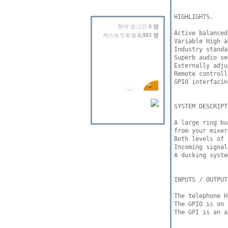
HIGHLIGHTS.

현재 로그인
0 명
Active balanced
캐스트킷회원
6,983 명
Variable High a
Industry standa
Superb audio se
Externally adju
Remote controll
GPIO interfacin
SYSTEM DESCRIPT
A large ring bu
from your mixer
Both levels of 
Incoming signal
A ducking syste
INPUTS / OUTPUTS
The telephone H
The GPIO is on 
The GPI is an a