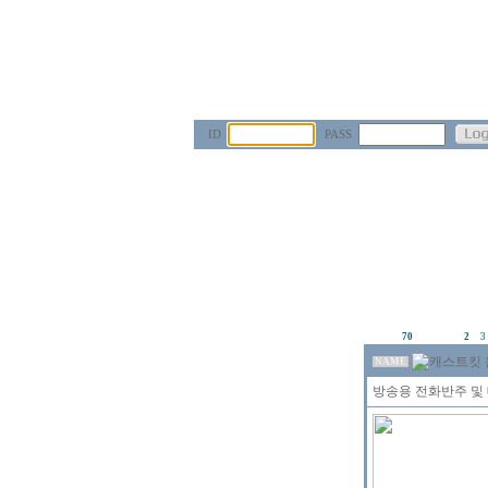
ID
PASS
70
2
3
NAME
방송용 전화반주 및