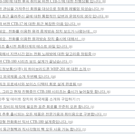
-180 에 대한 후속 취미용 버젼 CTB-17에 대한 진행상황 입니다.
[8]
은 관심을 가져주신 회원을 대상으로 정회원 레벨업 되셨습니다.
[9]
 최근 올려주신 글에 대한 통합적인 답변과 운영자의 생각 입니다.
[8]
 버젼 CTB-17 에 대한 최근 복잡한 마음 입니다.
[4]
요.. 전화를 이용한 원격 중계방송 장치 보드가 나왔는데...
[2]
요.. 전화를 이용한 원격방송 장치 출시에 대해서...
[2]
 시리즈 출시전 최종단계의 테스트 파일 입니다.
[9]
용해서 지연시간 없는 전화 노래방에 대한 알고리즘 정립중
[2]
 CTB-180 시리즈 보드 설계가 끝났습니다.
[7]
정보통신(주) 의 하이브리드폰 WHP-201 에 대한 소개
[2]
치 외국제품 소개 두번째 입니다.
[58]
워크 프로세서와 보이스 디텍터 회로 설계 완료됨
[10]
.. 그리고 현재 진행중인 CTB-180 시리즈는 출시가 늦어질듯 합니다.
[6]
반주 및 데이트 장치의 외국제품 소개와 구입하기
[7]
 장비의 제작에 필요한 표준 회로를 꾸준히 오픈 합니다.
[1]
 추후 출시되는 모든 제품은 전문가용과 취미용으로 구분합니다.
[1]
형 전화회선 믹서 CTB-180 설계중입니다.
[16]
이 둥근형짹과 직사각형의 짹 모두 사용 가능 합니다.
[1]