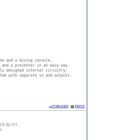
ne and a mixing console. 

 and a presenter in an easy way. 

ly designed internal circuitry. 

tem with separate in and outputs. 

FORWARD
PRINT
것 입니다.
다.