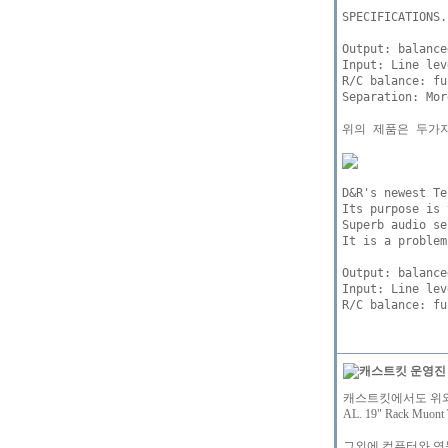
SPECIFICATIONS.

Output: balance
Input: Line lev
R/C balance: fu
Separation: Mor
위의 제품은 두가지
D&R's newest Te
Its purpose is 
Superb audio se
It is a problem
Output: balance
Input: Line lev
캐스트킷에서도 위와
AL. 19" Rack 
그외에 컴퓨터와 연