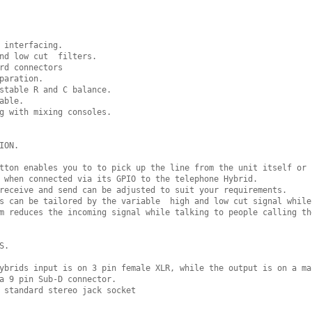
 interfacing. 

nd low cut  filters. 

rd connectors 

paration. 

stable R and C balance. 

able. 

g with mixing consoles. 

ION.

tton enables you to to pick up the line from the unit itself or 

 when connected via its GPIO to the telephone Hybrid.

receive and send can be adjusted to suit your requirements. 

s can be tailored by the variable  high and low cut signal while
m reduces the incoming signal while talking to people calling the
.

ybrids input is on 3 pin female XLR, while the output is on a mal
a 9 pin Sub-D connector.

 standard stereo jack socket
