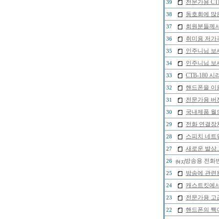
전문가용 CTB
39
동호회에 많
38
회원분들께서
37
취미용 저가격
36
인주니님 보세
35
인주니님 보세
34
CTB-180
33
핸드폰을 이
32
전문가용 버젼
31
국내제품 월드
30
전화 연결장
29
스피치 네트
28
새로운 발상.
27
방송용 전화
26
방송에 관련된
25
캐스트킷에서
24
전문가용 고급
23
핸드폰의 짹
22