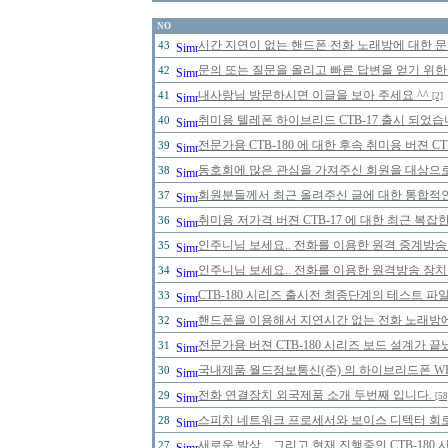
NO
시간 지연이 없는 핸드폰 전화 노래방에 대한 
43
문의 또는 질문을 올리고 빠른 답변을 얻기 위한
42
내사랑님 방문하시면 이글을 보아 주세요 ^^
41
[2]
취미용 텔레폰 하이브리드 CTB-17 출시 되었습
40
전문가용 CTB-180 에 대한 후속 취미용 버젼 C
39
동호회에 많은 관심을 가져주신 회원을 대상으
38
회원분들께서 최근 올려주신 글에 대한 통합적인
37
취미용 저가격 버젼 CTB-17 에 대한 최근 복잡
36
인주니님 보세요.. 전화를 이용한 원격 중계방송 
35
인주니님 보세요.. 전화를 이용한 원격방송 장치 
34
CTB-180 시리즈 출시전 최종단계의 테스트 파
33
핸드폰을 이용해서 지연시간 없는 전화 노래방
32
전문가용 버젼 CTB-180 시리즈 보드 설계가 
31
국내제품 월드정보통신(주) 의 하이브리드폰 WHP
30
전화 연결장치 외국제품 소개 두번째 입니다.
29
[58
스피치 네트워크 프로세서와 보이스 디텍터 회
28
새로운 발상... 그리고 현재 진행중인 CTB-18
27