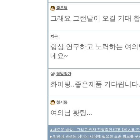
좋은별
그래요 그런날이 오길 기대 합
치우
항상 연구하고 노력하는 여의
네요~
달빛창가
화이팅..좋은제품 기다립니다
천지몽
여의님 홧팅...
새로운 발상... 그리고 현재 진행중인 CTB-180 시
◀
방송에 관련된 장비의 제작에 필요한 표준 회로를 꾸
▶