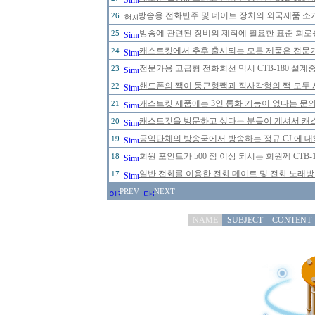
방송용 전화반주 및 데이트 장치의 외국제품 
26
방송에 관련된 장비의 제작에 필요한 표준 회로
25
캐스트킷에서 추후 출시되는 모든 제품은 전문
24
전문가용 고급형 전화회선 믹서 CTB-180 설계
23
핸드폰의 짹이 둥근형짹과 직사각형의 짹 모두 
22
캐스트킷 제품에는 3인 통화 기능이 없다는 문
21
캐스트킷을 방문하고 싶다는 분들이 계셔서 캐
20
공익단체의 방송국에서 방송하는 정규 CJ 에 대
19
회원 포인트가 500 점 이상 되시는 회원께 CTB-
18
일반 전화를 이용한 전화 데이트 및 전화 노래방
17
PREV
NEXT