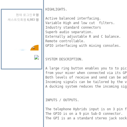
HIGHLIGHTS.

현재 로그인
0 명
Active balanced interfacing. 

캐스트킷회원
6,983 명
Variable High and low cut  filters. 

Industry standard connectors 

Superb audio separation. 

Externally adjustable R and C balance. 

Remote controllable. 

GPIO interfacing with mixing consoles. 

SYSTEM DESCRIPTION.

A large ring button enables you to to pic
from your mixer when connected via its GP
Both levels of receive and send can be ad
Incoming signals can be tailored by the v
A ducking system reduces the incoming sig
INPUTS / OUTPUTS.

The telephone Hybrids input is on 3 pin f
The GPIO is on a 9 pin Sub-D connector.

The GPI is an a standard stereo jack socke