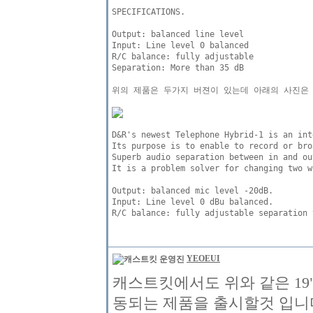
SPECIFICATIONS.

Output: balanced line level

Input: Line level 0 balanced 

R/C balance: fully adjustable

Separation: More than 35 dB

위의 제품은 두가지 버젼이 있는데 아래의 사진은 
D&R's newest Telephone Hybrid-1 is an int
Its purpose is to enable to record or bro
Superb audio separation between in and ou
It is a problem solver for changing two w
Output: balanced mic level -20dB. 

Input: Line level 0 dBu balanced. 

YEOEUI
캐스트킷에서도 위와 같은 19
동되는 제품을 출시할것 입니