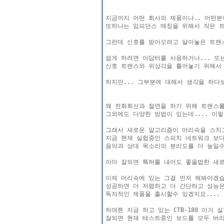
지금까지 어떤 회사의 제품이나.. 어떤분이
또하나는 임피던스 매칭을 위해서 작은 트
그런데 신호를 받아오려고 달아놓은 트랜스
쉽게 하려면 아답터를 사용하거나... 또
신호 트랜스와 위상각을 틀어놓기 위해서 
하지만... 그부분에 대해서 생각을 하다보
왜 전화회선과 절연을 하기 위해 트랜스를 
그외에도 다양한 방법이 있는데.... 이렇
그래서 새로운 알고리즘이 머리속을 스치고
지금 현재 실험중인 스피치 네트워크 보다 
음악과 상대 목소리의 분리도를 더 높일수 
아마 잘되면 특허를 내어도 좋을법한 새로
이제 머리속에 있는 그걸 먼저 해봐야겠습
성공하면 더 저렴하고 더 간단하고 성능은
독자적인 제품을 출시할수 있겠지요....

하여튼 지금 하고 있는 CTB-180 이거
잘되면 현재 테스트중인 보드를 모두 버리