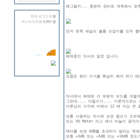
왜그럴까... 충분히 장비로 계측해서 맞
현재 로그인
0 명
캐스트킷회원
6,983 명
먼저 윗쪽 패널의 볼륨 손잡이를 모두 뽑아
믹서에서 해체된 각 부분의 보드를 개별적
그런데.... 이럴수가.... 이론적으로는
이론상의 수치에 비해서 12 배 이상 큰 
보통 사용하는 믹서에 보면 램프가 오르락
또는 VU Meter 라고 해서 바늘이 움
메터를 보면 0dB를 초과하지 말라는 뜻에
보통 +3dB 또는 +5dB 또는 +10dB 