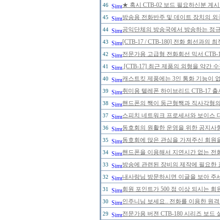
★ 혹시 CTB-02 보드 필요하신분 계
46
방송용 전화반주 및 데이트 장치의 
45
공익단체의 방송국에서 방송하는 정규 
44
[CTB-17 / CTB-180] 전화 회선
43
전문가용 고급형 전화회선 믹서 CTB-
42
[CTB-17] 최근 제품의 외형을 약간
41
캐스트킷 제품에는 3인 통화 기능이 
40
취미용 텔레폰 하이브리드 CTB-17 
39
핸드폰의 짹이 둥근형짹과 직사각형의 
38
스피치 네트워크 프로세서와 보이스 
37
동호회의 원활한 운영을 위한 공지사
36
동호회에 많은 관심을 가져주신 회원
35
핸드폰을 이용해서 지연시간 없는 전
34
방송에 관련된 장비의 제작에 필요한 
33
내사랑님 방문하시면 이글을 보아 주세
32
회원 포인트가 500 점 이상 되시는 회원
31
인주니님 보세요.. 전화를 이용한 원격
30
전문가용 버젼 CTB-180 시리즈 보드
29