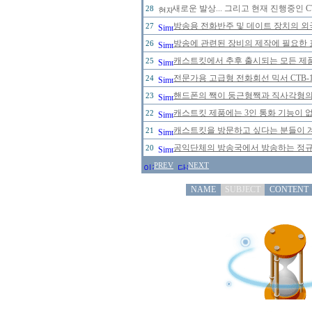
새로운 발상... 그리고 현재 진행중인 
28
방송용 전화반주 및 데이트 장치의 
27
방송에 관련된 장비의 제작에 필요한 
26
캐스트킷에서 추후 출시되는 모든 제
25
전문가용 고급형 전화회선 믹서 CTB-
24
핸드폰의 짹이 둥근형짹과 직사각형의 
23
캐스트킷 제품에는 3인 통화 기능이 
22
캐스트킷을 방문하고 싶다는 분들이 
21
공익단체의 방송국에서 방송하는 정규 
20
PREV
NEXT