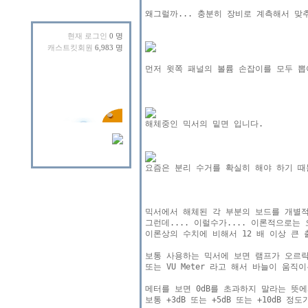
왜그럴까... 충분히 장비로 계측해서 맞
현재 로그인
0 명
캐스트킷회원
6,983 명
먼저 윗쪽 패널의 볼륨 손잡이를 모두 뽑아
믹서에서 해체된 각 부분의 보드를 개별적
그런데.... 이럴수가.... 이론적으로는
이론상의 수치에 비해서 12 배 이상 큰 
보통 사용하는 믹서에 보면 램프가 오르락
또는 VU Meter 라고 해서 바늘이 움
메터를 보면 0dB를 초과하지 말라는 뜻에
보통 +3dB 또는 +5dB 또는 +10dB 