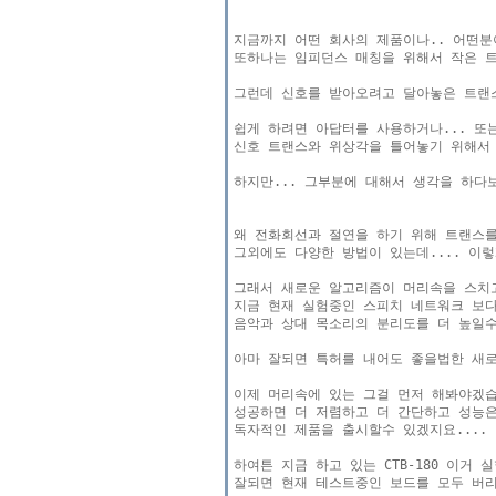
지금까지 어떤 회사의 제품이나.. 어떤분이
또하나는 임피던스 매칭을 위해서 작은 트
그런데 신호를 받아오려고 달아놓은 트랜스
쉽게 하려면 아답터를 사용하거나... 또
신호 트랜스와 위상각을 틀어놓기 위해서 
하지만... 그부분에 대해서 생각을 하다보
왜 전화회선과 절연을 하기 위해 트랜스를 
그외에도 다양한 방법이 있는데.... 이렇
그래서 새로운 알고리즘이 머리속을 스치고
지금 현재 실험중인 스피치 네트워크 보다 
음악과 상대 목소리의 분리도를 더 높일수 
아마 잘되면 특허를 내어도 좋을법한 새로
이제 머리속에 있는 그걸 먼저 해봐야겠습
성공하면 더 저렴하고 더 간단하고 성능은
독자적인 제품을 출시할수 있겠지요....

하여튼 지금 하고 있는 CTB-180 이거
잘되면 현재 테스트중인 보드를 모두 버리