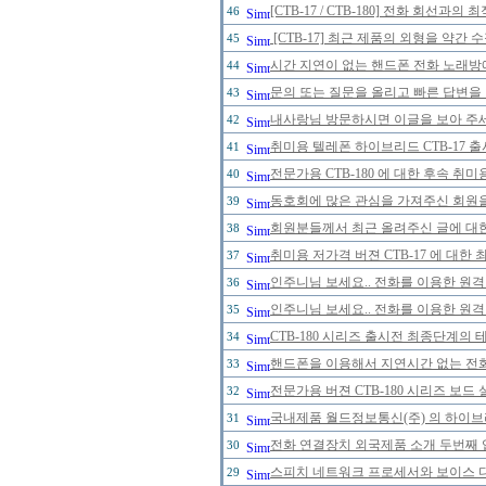
[CTB-17 / CTB-180] 전화 회선
46
[CTB-17] 최근 제품의 외형을 약간
45
시간 지연이 없는 핸드폰 전화 노래
44
문의 또는 질문을 올리고 빠른 답변을 
43
내사랑님 방문하시면 이글을 보아 주세
42
취미용 텔레폰 하이브리드 CTB-17 
41
전문가용 CTB-180 에 대한 후속 취미
40
동호회에 많은 관심을 가져주신 회원
39
회원분들께서 최근 올려주신 글에 대한
38
취미용 저가격 버젼 CTB-17 에 대한
37
인주니님 보세요.. 전화를 이용한 원격
36
인주니님 보세요.. 전화를 이용한 원격
35
CTB-180 시리즈 출시전 최종단계의 
34
핸드폰을 이용해서 지연시간 없는 전
33
전문가용 버젼 CTB-180 시리즈 보드
32
국내제품 월드정보통신(주) 의 하이브리
31
전화 연결장치 외국제품 소개 두번째 
30
스피치 네트워크 프로세서와 보이스 
29