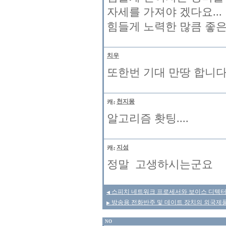
자세를 가져야 겠다요...
힘들게 노력한 많큼 좋은 
치우
또한번 기대 만땅 합니다
천지몽
알고리즘 홧팅....
지성
정말 고생하시는군요
스피치 네트워크 프로세서와 보이스 디텍터
◀
방송용 전화반주 및 데이트 장치의 외국제
▶
NO