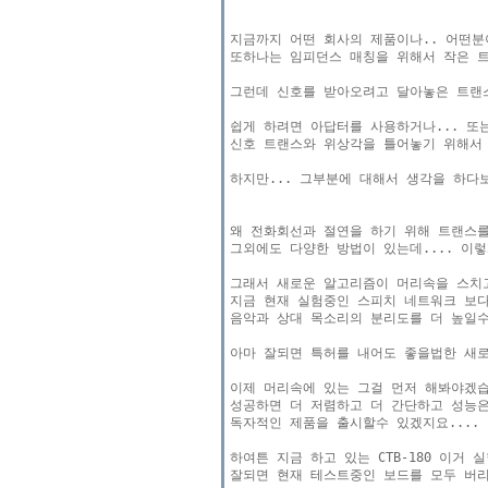
지금까지 어떤 회사의 제품이나.. 어떤분이
또하나는 임피던스 매칭을 위해서 작은 트
그런데 신호를 받아오려고 달아놓은 트랜스
쉽게 하려면 아답터를 사용하거나... 또
신호 트랜스와 위상각을 틀어놓기 위해서 
하지만... 그부분에 대해서 생각을 하다보
왜 전화회선과 절연을 하기 위해 트랜스를 
그외에도 다양한 방법이 있는데.... 이렇
그래서 새로운 알고리즘이 머리속을 스치고
지금 현재 실험중인 스피치 네트워크 보다 
음악과 상대 목소리의 분리도를 더 높일수 
아마 잘되면 특허를 내어도 좋을법한 새로
이제 머리속에 있는 그걸 먼저 해봐야겠습
성공하면 더 저렴하고 더 간단하고 성능은
독자적인 제품을 출시할수 있겠지요....

하여튼 지금 하고 있는 CTB-180 이거
잘되면 현재 테스트중인 보드를 모두 버리