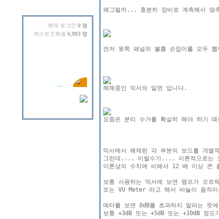
왜그럴까... 충분히 장비로 계측해서 맞
현재 로그인
0 명
캐스트킷회원
6,983 명
먼저 윗쪽 패널의 볼륨 손잡이를 모두 뽑아
믹서에서 해체된 각 부분의 보드를 개별적
그런데.... 이럴수가.... 이론적으로는
이론상의 수치에 비해서 12 배 이상 큰 
보통 사용하는 믹서에 보면 램프가 오르락
또는 VU Meter 라고 해서 바늘이 움
메터를 보면 0dB를 초과하지 말라는 뜻에
보통 +3dB 또는 +5dB 또는 +10dB 