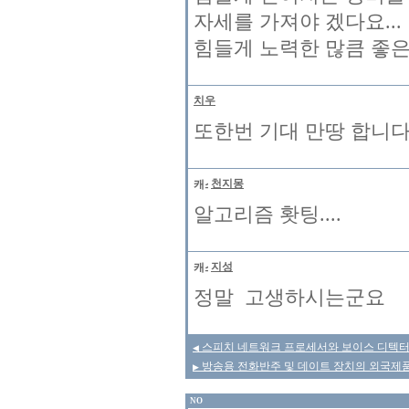
자세를 가져야 겠다요...
힘들게 노력한 많큼 좋은 
치우
또한번 기대 만땅 합니다
천지몽
알고리즘 홧팅....
지성
정말 고생하시는군요
스피치 네트워크 프로세서와 보이스 디텍터
◀
방송용 전화반주 및 데이트 장치의 외국제
▶
NO