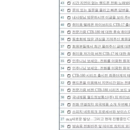
시간 지연이 없는 핸드폰 전화 노래
43
문의 또는 질문을 올리고 빠른 답변을 
42
내사랑님 방문하시면 이글을 보아 주세
41
취미용 텔레폰 하이브리드 CTB-17 
40
전문가용 CTB-180 에 대한 후속 취미
39
동호회에 많은 관심을 가져주신 회원
38
회원분들께서 최근 올려주신 글에 대한
37
취미용 저가격 버젼 CTB-17 에 대한
36
인주니님 보세요.. 전화를 이용한 원격
35
인주니님 보세요.. 전화를 이용한 원격
34
CTB-180 시리즈 출시전 최종단계의 
33
핸드폰을 이용해서 지연시간 없는 전
32
전문가용 버젼 CTB-180 시리즈 보드
31
국내제품 월드정보통신(주) 의 하이브리
30
전화 연결장치 외국제품 소개 두번째 
29
스피치 네트워크 프로세서와 보이스 
28
새로운 발상... 그리고 현재 진행중인 
27
방송용 전화반주 및 데이트 장치의 
26