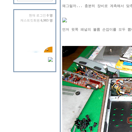
왜그럴까... 충분히 장비로 계측해서 맞
현재 로그인
0 명
캐스트킷회원
6,983 명
먼저 윗쪽 패널의 볼륨 손잡이를 모두 뽑아