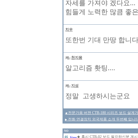
자세를 가져야 겠다요...
힘들게 노력한 많큼 좋은 
치우
또한번 기대 만땅 합니다
천지몽
알고리즘 홧팅....
지성
정말 고생하시는군요
전문가용 버젼 CTB-180 시리즈 보드 설계
◀
전화 연결장치 외국제품 소개 두번째 입니다
▶
NO
★ 혹시 CTB-02 보드 필요하신분 계
46