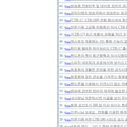
방송용 전화반주 및 데이트 장치의 
45
공익단체의 방송국에서 방송하는 정규 
44
[CTB-17 / CTB-180] 전화 회선
43
전문가용 고급형 전화회선 믹서 CTB-
42
[CTB-17] 최근 제품의 외형을 약간
41
캐스트킷 제품에는 3인 통화 기능이 
40
취미용 텔레폰 하이브리드 CTB-17 
39
핸드폰의 짹이 둥근형짹과 직사각형의 
38
스피치 네트워크 프로세서와 보이스 
37
동호회의 원활한 운영을 위한 공지사
36
동호회에 많은 관심을 가져주신 회원
35
핸드폰을 이용해서 지연시간 없는 전
34
방송에 관련된 장비의 제작에 필요한 
33
내사랑님 방문하시면 이글을 보아 주세
32
회원 포인트가 500 점 이상 되시는 회원
31
인주니님 보세요.. 전화를 이용한 원격
30
전문가용 버젼 CTB-180 시리즈 보드
29
새로운 발상... 그리고 현재 진행중인 
28