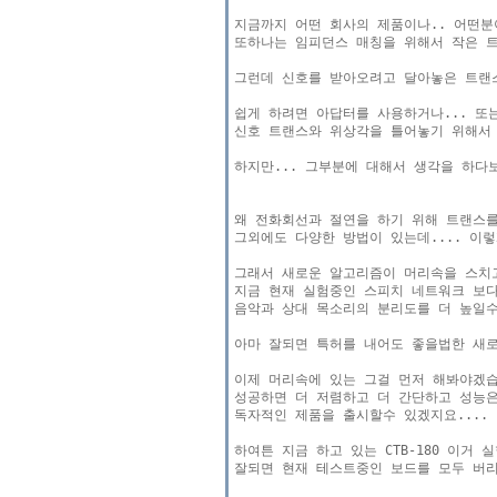
지금까지 어떤 회사의 제품이나.. 어떤분이
또하나는 임피던스 매칭을 위해서 작은 트
그런데 신호를 받아오려고 달아놓은 트랜스
쉽게 하려면 아답터를 사용하거나... 또
신호 트랜스와 위상각을 틀어놓기 위해서 
하지만... 그부분에 대해서 생각을 하다보
왜 전화회선과 절연을 하기 위해 트랜스를 
그외에도 다양한 방법이 있는데.... 이렇
그래서 새로운 알고리즘이 머리속을 스치고
지금 현재 실험중인 스피치 네트워크 보다 
음악과 상대 목소리의 분리도를 더 높일수 
아마 잘되면 특허를 내어도 좋을법한 새로
이제 머리속에 있는 그걸 먼저 해봐야겠습
성공하면 더 저렴하고 더 간단하고 성능은
독자적인 제품을 출시할수 있겠지요....

하여튼 지금 하고 있는 CTB-180 이거
잘되면 현재 테스트중인 보드를 모두 버리