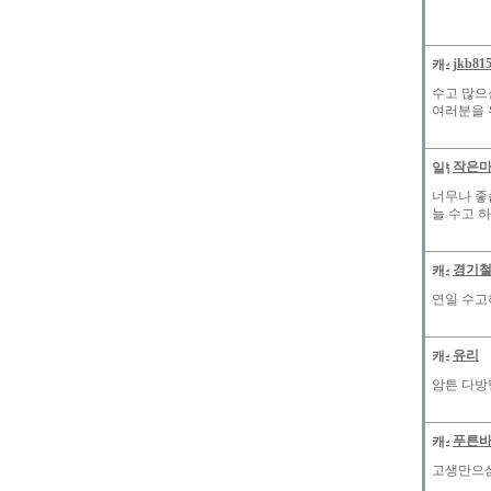
jkb81
수고 많으
여러분을 
작은
너무나 좋습
늘 수고 
경기
연일 수고
유리
암튼 다방
푸른
고생만으