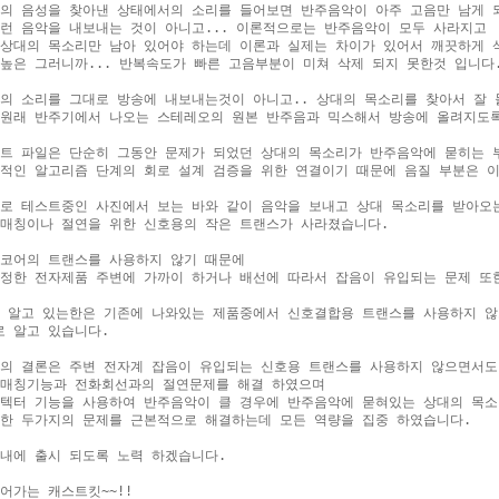
의 음성을 찾아낸 상태에서의 소리를 들어보면 반주음악이 아주 고음만 남게 
런 음악을 내보내는 것이 아니고... 이론적으로는 반주음악이 모두 사라지고

상대의 목소리만 남아 있어야 하는데 이론과 실제는 차이가 있어서 깨끗하게 삭
높은 그러니까... 반복속도가 빠른 고음부분이 미쳐 삭제 되지 못한것 입니다.
의 소리를 그대로 방송에 내보내는것이 아니고.. 상대의 목소리를 찾아서 잘 
원래 반주기에서 나오는 스테레오의 원본 반주음과 믹스해서 방송에 올려지도록
트 파일은 단순히 그동안 문제가 되었던 상대의 목소리가 반주음악에 묻히는 부
적인 알고리즘 단계의 회로 설계 검증을 위한 연결이기 때문에 음질 부분은 이
로 테스트중인 사진에서 보는 바와 같이 음악을 보내고 상대 목소리를 받아오는
매칭이나 절연을 위한 신호용의 작은 트랜스가 사라졌습니다.

코어의 트랜스를 사용하지 않기 때문에 

정한 전자제품 주변에 가까이 하거나 배선에 따라서 잡음이 유입되는 문제 또한
 알고 있는한은 기존에 나와있는 제품중에서 신호결합용 트랜스를 사용하지 않
 알고 있습니다.

의 결론은 주변 전자계 잡음이 유입되는 신호용 트랜스를 사용하지 않으면서도

매칭기능과 전화회선과의 절연문제를 해결 하였으며

텍터 기능을 사용하여 반주음악이 클 경우에 반주음악에 묻혀있는 상대의 목소
한 두가지의 문제를 근본적으로 해결하는데 모든 역량을 집중 하였습니다.

내에 출시 되도록 노력 하겠습니다.
