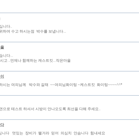
5
십니다..
위하여 수고 하시는점 박수를 보냅니다...
마을
니다...
하시고 ..언제나 함께하는 캐스트킷...작은마을
철이
하시는 여의님께 박수와 갈채 ~~여의님화이팅 ~케스트킷 화이팅~~~~^^*
면으로 테스트 하셔서 시방이 안나오도록 최선을 다해 주세요..
바다
심니다 멋있는 장비가 됄거라 믿어 의심치 안슴니다 힘내세요