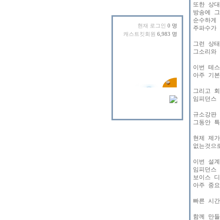
또한 상대
방송에 그
순수하게 
현재 로그인
0 명
주파수가 
캐스트킷회원
6,983 명
그런 상태
그소리와 
이번 테스
아주 기본
그리고 회
임피던스 
규소강판 
그동안 특
현제 제가
없는것으로
이번 설계
임피던스 
보이스 디
아주 중요
빠른 시간