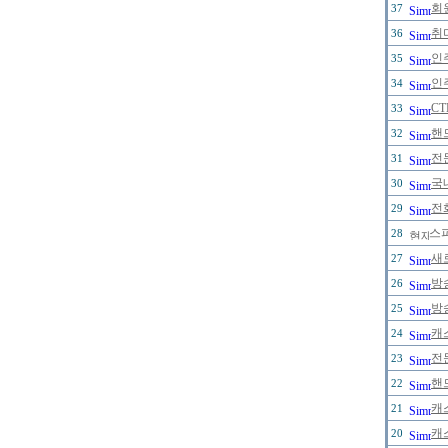
회
37
취
36
인
35
인
34
C
33
핸
32
전
31
국
30
전
29
스
28
새
27
방
26
방
25
캐
24
전
23
핸
22
캐
21
캐
20