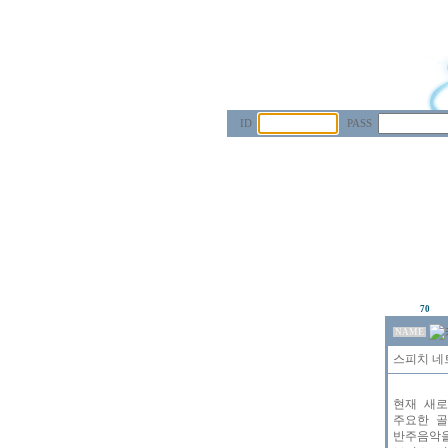
ID
PASS
70
NAME
스피치 네
현재 새로
주요한 골
반주음악을