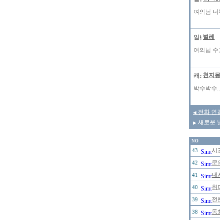
여의님 너무
벌레
여의님 수
천지
박수박수.
전화 연
◀
새로운 발
▶
NO
시
43
문
42
내
41
취
40
전문
39
동
38