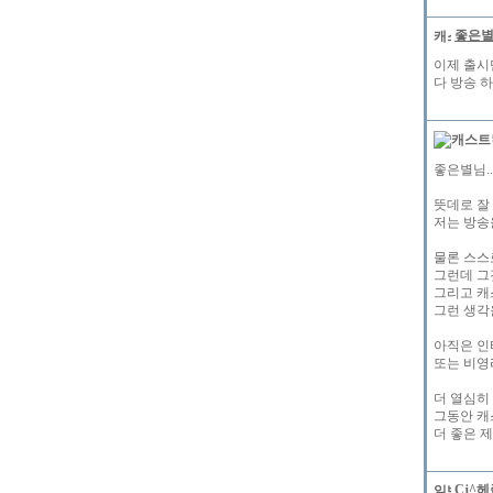
좋은
이제 출시
다 방송 
좋은별님..
뜻데로 잘
저는 방송
물론 스스
그런데 그
그리고 캐
그런 생각
아직은 인
또는 비영
더 열심히
그동안 캐
더 좋은 
Cj^