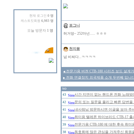
현재 로그인
0 명
캐스트킷회원
6,983 명
포그니
허거덩~ 252마넌...... ㅎㅎㅎ
천지몽
넘 비싸다...ㅋㅋㅋㅋ
전문가용 버젼 CTB-180 시리즈 보드 설계
◀
전화 연결장치 외국제품 소개 두번째 입니다
▶
NO
시간 지연이 없는 핸드폰 전화 노래
43
문의 또는 질문을 올리고 빠른 답변을 
42
내사랑님 방문하시면 이글을 보아 주세
41
취미용 텔레폰 하이브리드 CTB-17 
40
전문가용 CTB-180 에 대한 후속 취미
39
동호회에 많은 관심을 가져주신 회원
38