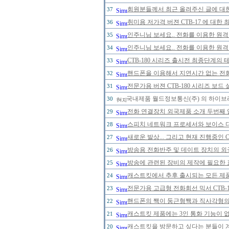
회원분들께서 최근 올려주신 글에 대한
37
취미용 저가격 버젼 CTB-17 에 대한
36
인주니님 보세요.. 전화를 이용한 원격
35
인주니님 보세요.. 전화를 이용한 원격
34
CTB-180 시리즈 출시전 최종단계의 
33
핸드폰을 이용해서 지연시간 없는 전
32
전문가용 버젼 CTB-180 시리즈 보드
31
국내제품 월드정보통신(주) 의 하이브리
30
전화 연결장치 외국제품 소개 두번째 
29
스피치 네트워크 프로세서와 보이스 
28
새로운 발상... 그리고 현재 진행중인 
27
방송용 전화반주 및 데이트 장치의 
26
방송에 관련된 장비의 제작에 필요한 
25
캐스트킷에서 추후 출시되는 모든 제
24
전문가용 고급형 전화회선 믹서 CTB-
23
핸드폰의 짹이 둥근형짹과 직사각형의 
22
캐스트킷 제품에는 3인 통화 기능이 
21
캐스트킷을 방문하고 싶다는 분들이 
20