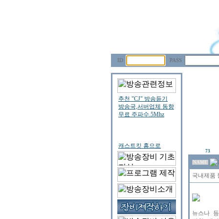
ID
PASS
73
NAME
국내제품 월
뉴스나 등