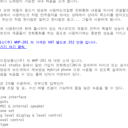
트나 노래방이 가능한 국내 제품을 소개 합니다.

 보면 제품의 용도가 방송에 사용하는것일뿐 전화통화 내용을 믹서에 연결할수
송에서 사용하는것 처럼 반주음악을 보내는 상태에서 상대의 목소리를 받아오는
 하는것 처럼 한사람은 말하고 한사람은 듣고... 그렇게 사용하게 됨니다.

로 사용한다면 현재 출시되어 있는 캐스트킷의 제품과 견주어 특별히 성능이 좋
트킷의 제품들이 전화통화를 하는 용도로 사용하기에는 충분한 성능을 가지고 있
신(주) WHP-201 의 가격은 VAT 별도로 252 만원 입니다.
가기 여기 클릭 
드정보통신(주) 의 WHP-201 에 대한 소개 입니다.

ocal studio 등에서 일반 가입자 전화회선(2W)과 접속하여 마이크 또는 송
방송국 보도국에서 제보방송 Hybrid phone 으로 사용할 수 있도록 설계되어
음을 녹음할 수 있는 출력 단자가 마련되어 있다. 

은 2개를 수용하며, 외부신호 입력단자

d 레벨 조절 및 송, 수신 레벨 조절이 가능하여 품질 높은 녹음을 할 수 있다.

ine interface

puts

MIC & internal speaker

one set

g level display & level control

evel control

type
