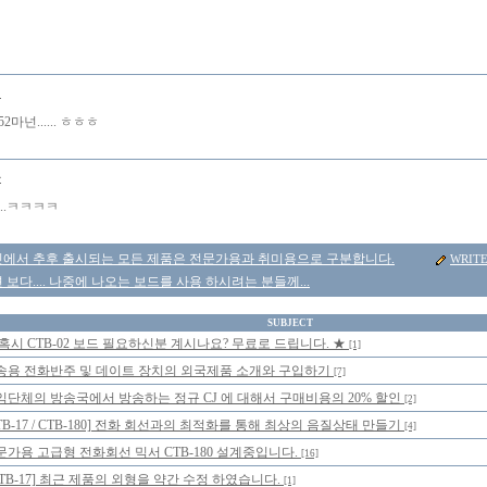
니
2마넌...... ㅎㅎㅎ
몽
..ㅋㅋㅋㅋ
에서 추후 출시되는 모든 제품은 전문가용과 취미용으로 구분합니다.
WRIT
보다.... 나중에 나오는 보드를 사용 하시려는 분들께...
SUBJECT
 혹시 CTB-02 보드 필요하신분 계시나요? 무료로 드립니다. ★
[1]
송용 전화반주 및 데이트 장치의 외국제품 소개와 구입하기
[7]
익단체의 방송국에서 방송하는 정규 CJ 에 대해서 구매비용의 20% 할인
[2]
TB-17 / CTB-180] 전화 회선과의 최적화를 통해 최상의 음질상태 만들기
[4]
문가용 고급형 전화회선 믹서 CTB-180 설계중입니다.
[16]
CTB-17] 최근 제품의 외형을 약간 수정 하였습니다.
[1]