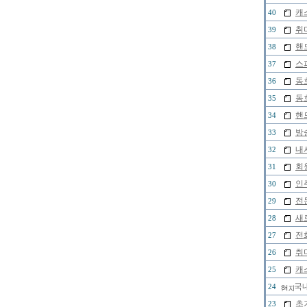
캐
40
취
39
핸
38
스
37
동
36
동
35
핸
34
방
33
내
32
회원
31
인
30
전
29
새
28
전
27
취
26
캐
25
국내
24
초
23