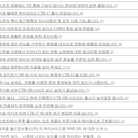
스트킷 제품에는 3인 통화 기능이 없다는 문의에 대하여 답변 올립니다.
[2]
미용 텔레폰 하이브리드 CTB-17 출시 되었습니다.
[8]
드폰의 짹이 둥근형짹과 직사각형의 짹 모두 사용 가능 합니다.
[1]
피치 네트워크 프로세서와 보이스 디텍터 회로 설계 완료됨
[10]
호회의 원활한 운영을 위한 공지사항
[3]
호회에 많은 관심을 가져주신 회원을 대상으로 정회원 레벨업 되셨습니다.
[9]
드폰을 이용해서 지연시간 없는 전화 노래방에 대한 알고리즘 정립중
[2]
송에 관련된 장비의 제작에 필요한 표준 회로를 꾸준히 오픈 합니다.
[1]
사랑님 방문하시면 이글을 보아 주세요 ^^
[2]
 포인트가 500 점 이상 되시는 회원께 CTB-13 을 드립니다.
[8]
주니님 보세요.. 전화를 이용한 원격 중계방송 장치 보드가 나왔는데...
[2]
문가용 버젼 CTB-180 시리즈 보드 설계가 끝났습니다.
[7]
로운 발상... 그리고 현재 진행중인 CTB-180 시리즈는 출시가 늦어질듯 합니다.
[6]
화 연결장치 외국제품 소개 두번째 입니다.
[58]
미용 저가격 버젼 CTB-17 에 대한 최근 복잡한 마음 입니다.
[4]
스트킷에서 추후 출시되는 모든 제품은 전문가용과 취미용으로 구분합니다.
[1]
제품 월드정보통신(주) 의 하이브리드폰 WHP-201 에 대한 소개
[2]
기버젼 보다.... 나중에 나오는 보드를 사용 하시려는 분들께...
[5]