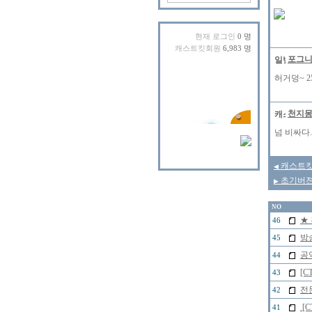
현재 로그인
0 명
캐스트킷회원
6,983 명
포그
허거덩~ 25
천지
넘 비싸다.
캐스트킷
◀
초기버젼 
▶
NO
★
46
방
45
공
44
[C
43
전
42
[
41