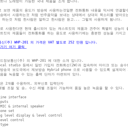
트나 노래방이 가능한 국내 제품을 소개 합니다.

 보면 제품의 용도가 방송에 사용하는것일뿐 전화통화 내용을 믹서에 연결할수
송에서 사용하는것 처럼 반주음악을 보내는 상태에서 상대의 목소리를 받아오는
 하는것 처럼 한사람은 말하고 한사람은 듣고... 그렇게 사용하게 됨니다.

로 사용한다면 현재 출시되어 있는 캐스트킷의 제품과 견주어 특별히 성능이 좋
트킷의 제품들이 전화통화를 하는 용도로 사용하기에는 충분한 성능을 가지고 있
신(주) WHP-201 의 가격은 VAT 별도로 252 만원 입니다.
가기 여기 클릭 
드정보통신(주) 의 WHP-201 에 대한 소개 입니다.

ocal studio 등에서 일반 가입자 전화회선(2W)과 접속하여 마이크 또는 송
방송국 보도국에서 제보방송 Hybrid phone 으로 사용할 수 있도록 설계되어
음을 녹음할 수 있는 출력 단자가 마련되어 있다. 

은 2개를 수용하며, 외부신호 입력단자

d 레벨 조절 및 송, 수신 레벨 조절이 가능하여 품질 높은 녹음을 할 수 있다.

ine interface

puts

MIC & internal speaker

one set

g level display & level control

evel control

type
