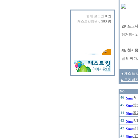
현재 로그인
0 명
캐스트킷회원
6,983 명
포그
허거덩~ 25
천지
넘 비싸다.
캐스트킷
◀
초기버젼 
▶
NO
★
46
방
45
공
44
[C
43
전
42
[
41