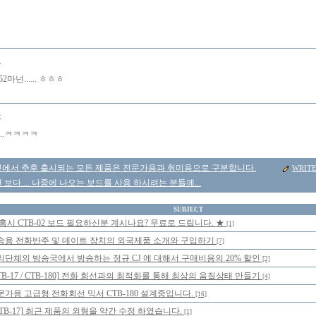
니
2마넌...... ㅎㅎㅎ
몽
..ㅋㅋㅋㅋ
에서 추후 출시되는 모든 제품은 전문가용과 취미용으로 구분합니다.
WRIT
보다.... 나중에 나오는 보드를 사용 하시려는 분들께...
SUBJECT
 혹시 CTB-02 보드 필요하신분 계시나요? 무료로 드립니다. ★
[1]
송용 전화반주 및 데이트 장치의 외국제품 소개와 구입하기
[7]
익단체의 방송국에서 방송하는 정규 CJ 에 대해서 구매비용의 20% 할인
[2]
TB-17 / CTB-180] 전화 회선과의 최적화를 통해 최상의 음질상태 만들기
[4]
문가용 고급형 전화회선 믹서 CTB-180 설계중입니다.
[16]
CTB-17] 최근 제품의 외형을 약간 수정 하였습니다.
[1]