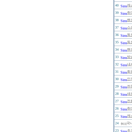
캐
40
취
39
핸
38
스
37
동
36
동
35
핸
34
방
33
내
32
회원
31
인
30
전
29
새
28
전
27
취
26
캐
25
국내
24
초
23