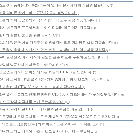
스트킷 제품에는 3인 통화 기능이 없다는 문의에 대하여 답변 올립니다.
[2]
미용 텔레폰 하이브리드 CTB-17 출시 되었습니다.
[8]
드폰의 짹이 둥근형짹과 직사각형의 짹 모두 사용 가능 합니다.
[1]
피치 네트워크 프로세서와 보이스 디텍터 회로 설계 완료됨
[10]
호회의 원활한 운영을 위한 공지사항
[3]
호회에 많은 관심을 가져주신 회원을 대상으로 정회원 레벨업 되셨습니다.
[9]
드폰을 이용해서 지연시간 없는 전화 노래방에 대한 알고리즘 정립중
[2]
송에 관련된 장비의 제작에 필요한 표준 회로를 꾸준히 오픈 합니다.
[1]
사랑님 방문하시면 이글을 보아 주세요 ^^
[2]
 포인트가 500 점 이상 되시는 회원께 CTB-13 을 드립니다.
[8]
주니님 보세요.. 전화를 이용한 원격 중계방송 장치 보드가 나왔는데...
[2]
문가용 버젼 CTB-180 시리즈 보드 설계가 끝났습니다.
[7]
로운 발상... 그리고 현재 진행중인 CTB-180 시리즈는 출시가 늦어질듯 합니다.
[6]
화 연결장치 외국제품 소개 두번째 입니다.
[58]
미용 저가격 버젼 CTB-17 에 대한 최근 복잡한 마음 입니다.
[4]
스트킷에서 추후 출시되는 모든 제품은 전문가용과 취미용으로 구분합니다.
[1]
제품 월드정보통신(주) 의 하이브리드폰 WHP-201 에 대한 소개
[2]
기버젼 보다.... 나중에 나오는 보드를 사용 하시려는 분들께...
[5]