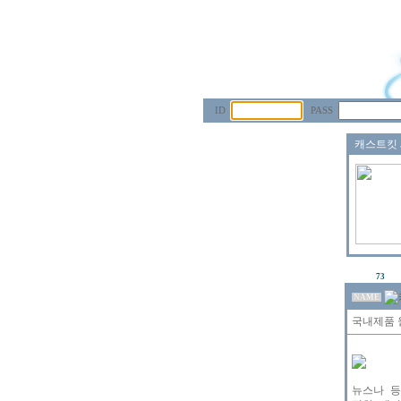
ID
PASS
73
NAME
국내제품 월
뉴스나 등