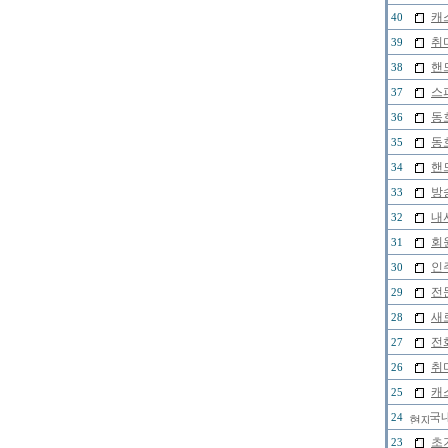
캐
40
취
39
핸
38
스
37
동
36
동
35
핸
34
방
33
내
32
회원
31
인
30
전
29
새
28
전
27
취
26
캐
25
국내
24
초
23