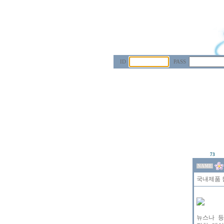
ID
PASS
73
NAME
국내제품 월
뉴스나 등