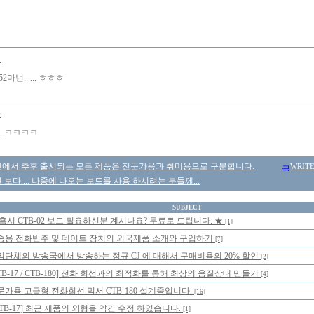
니
2마넌...... ㅎㅎㅎ
몽
..ㅋㅋㅋㅋ
에서 추후 출시되는 모든 제품은 전문가용과 취미용으로 구분합니다.
WRIT
보다.... 나중에 나오는 보드를 사용 하시려는 분들께...
SUBJECT
 혹시 CTB-02 보드 필요하신분 계시나요? 무료로 드립니다. ★
[1]
송용 전화반주 및 데이트 장치의 외국제품 소개와 구입하기
[7]
익단체의 방송국에서 방송하는 정규 CJ 에 대해서 구매비용의 20% 할인
[2]
TB-17 / CTB-180] 전화 회선과의 최적화를 통해 최상의 음질상태 만들기
[4]
문가용 고급형 전화회선 믹서 CTB-180 설계중입니다.
[16]
CTB-17] 최근 제품의 외형을 약간 수정 하였습니다.
[1]