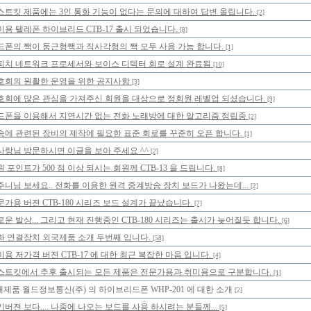
스트킷 제품에는 3인 통화 기능이 없다는 문의에 대하여 답변 올립니다.
[2]
미용 텔레폰 하이브리드 CTB-17 출시 되었습니다.
[8]
드폰의 짹이 둥근형짹과 직사각형의 짹 모두 사용 가능 합니다.
[1]
피치 네트워크 프로세서와 보이스 디텍터 회로 설계 완료됨
[10]
호회의 원활한 운영을 위한 공지사항
[3]
호회에 많은 관심을 가져주신 회원을 대상으로 정회원 레벨업 되셨습니다.
[9]
드폰을 이용해서 지연시간 없는 전화 노래방에 대한 알고리즘 정립중
[2]
송에 관련된 장비의 제작에 필요한 표준 회로를 꾸준히 오픈 합니다.
[1]
사랑님 방문하시면 이글을 보아 주세요 ^^
[2]
 포인트가 500 점 이상 되시는 회원께 CTB-13 을 드립니다.
[8]
주니님 보세요.. 전화를 이용한 원격 중계방송 장치 보드가 나왔는데...
[2]
문가용 버젼 CTB-180 시리즈 보드 설계가 끝났습니다.
[7]
로운 발상... 그리고 현재 진행중인 CTB-180 시리즈는 출시가 늦어질듯 합니다.
[6]
화 연결장치 외국제품 소개 두번째 입니다.
[58]
미용 저가격 버젼 CTB-17 에 대한 최근 복잡한 마음 입니다.
[4]
스트킷에서 추후 출시되는 모든 제품은 전문가용과 취미용으로 구분합니다.
[1]
제품 월드정보통신(주) 의 하이브리드폰 WHP-201 에 대한 소개
[2]
기버젼 보다.... 나중에 나오는 보드를 사용 하시려는 분들께...
[5]