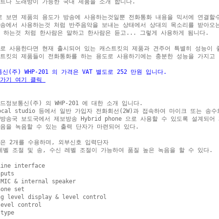
트나 노래방이 가능한 국내 제품을 소개 합니다.

 보면 제품의 용도가 방송에 사용하는것일뿐 전화통화 내용을 믹서에 연결할수
송에서 사용하는것 처럼 반주음악을 보내는 상태에서 상대의 목소리를 받아오는
 하는것 처럼 한사람은 말하고 한사람은 듣고... 그렇게 사용하게 됨니다.

로 사용한다면 현재 출시되어 있는 캐스트킷의 제품과 견주어 특별히 성능이 좋
트킷의 제품들이 전화통화를 하는 용도로 사용하기에는 충분한 성능을 가지고 있
신(주) WHP-201 의 가격은 VAT 별도로 252 만원 입니다.
가기 여기 클릭 
드정보통신(주) 의 WHP-201 에 대한 소개 입니다.

ocal studio 등에서 일반 가입자 전화회선(2W)과 접속하여 마이크 또는 송
방송국 보도국에서 제보방송 Hybrid phone 으로 사용할 수 있도록 설계되어
음을 녹음할 수 있는 출력 단자가 마련되어 있다. 

은 2개를 수용하며, 외부신호 입력단자

d 레벨 조절 및 송, 수신 레벨 조절이 가능하여 품질 높은 녹음을 할 수 있다.

ine interface

puts

MIC & internal speaker

one set

g level display & level control

evel control

type
