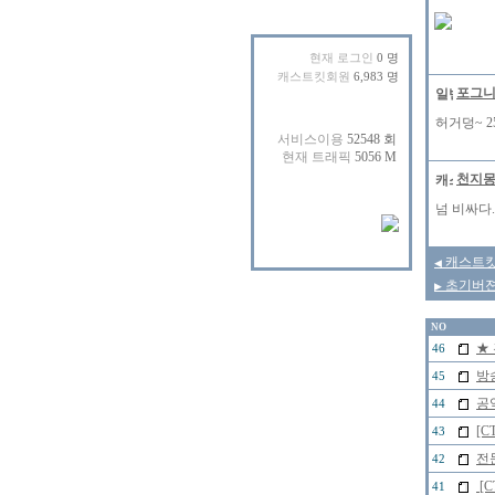
현재 로그인
0 명
캐스트킷회원
6,983 명
포그
허거덩~ 25
천지
넘 비싸다.
캐스트킷
◀
초기버젼 
▶
NO
★
46
방
45
공
44
[C
43
전
42
[
41