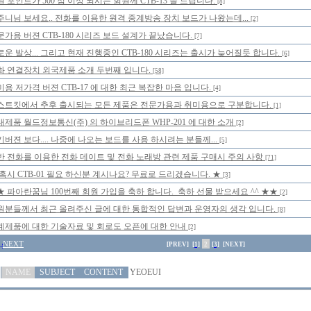
 포인트가 500 점 이상 되시는 회원께 CTB-13 을 드립니다.
[8]
주니님 보세요.. 전화를 이용한 원격 중계방송 장치 보드가 나왔는데...
[2]
문가용 버젼 CTB-180 시리즈 보드 설계가 끝났습니다.
[7]
로운 발상... 그리고 현재 진행중인 CTB-180 시리즈는 출시가 늦어질듯 합니다.
[6]
화 연결장치 외국제품 소개 두번째 입니다.
[58]
미용 저가격 버젼 CTB-17 에 대한 최근 복잡한 마음 입니다.
[4]
스트킷에서 추후 출시되는 모든 제품은 전문가용과 취미용으로 구분합니다.
[1]
내제품 월드정보통신(주) 의 하이브리드폰 WHP-201 에 대한 소개
[2]
기버젼 보다.... 나중에 나오는 보드를 사용 하시려는 분들께...
[5]
반 전화를 이용한 전화 데이트 및 전화 노래방 관련 제품 구매시 주의 사항
[71]
 혹시 CTB-01 필요 하신분 계시나요? 무료로 드리겠습니다. ★
[3]
★ 파아란꿈님 100번째 회원 가입을 축하 합니다. 축하 선물 받으세요 ^^ ★★
[2]
원분들께서 최근 올려주신 글에 대한 통합적인 답변과 운영자의 생각 입니다.
[8]
계제품에 대한 기술자료 및 회로도 오픈에 대한 안내
[2]
NEXT
[PREV]
[1]
2
[3]
[NEXT]