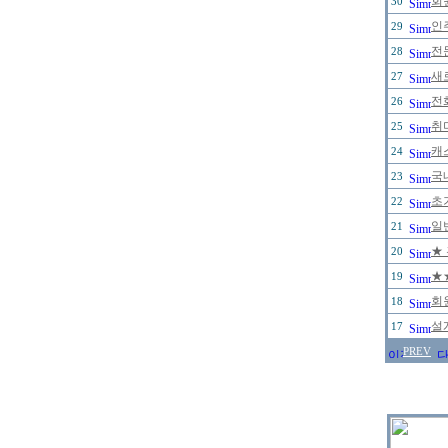
회원
30
인
29
전
28
새
27
전
26
취
25
캐
24
국
23
초
22
일
21
★
20
★
19
회
18
설
17
PREV