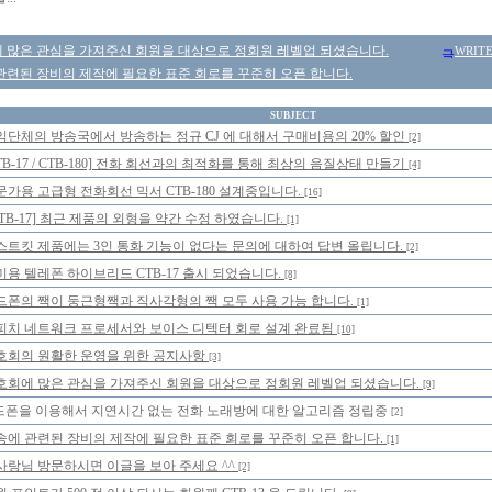
 많은 관심을 가져주신 회원을 대상으로 정회원 레벨업 되셨습니다.
WRIT
관련된 장비의 제작에 필요한 표준 회로를 꾸준히 오픈 합니다.
SUBJECT
익단체의 방송국에서 방송하는 정규 CJ 에 대해서 구매비용의 20% 할인
[2]
TB-17 / CTB-180] 전화 회선과의 최적화를 통해 최상의 음질상태 만들기
[4]
문가용 고급형 전화회선 믹서 CTB-180 설계중입니다.
[16]
CTB-17] 최근 제품의 외형을 약간 수정 하였습니다.
[1]
스트킷 제품에는 3인 통화 기능이 없다는 문의에 대하여 답변 올립니다.
[2]
미용 텔레폰 하이브리드 CTB-17 출시 되었습니다.
[8]
드폰의 짹이 둥근형짹과 직사각형의 짹 모두 사용 가능 합니다.
[1]
피치 네트워크 프로세서와 보이스 디텍터 회로 설계 완료됨
[10]
호회의 원활한 운영을 위한 공지사항
[3]
호회에 많은 관심을 가져주신 회원을 대상으로 정회원 레벨업 되셨습니다.
[9]
드폰을 이용해서 지연시간 없는 전화 노래방에 대한 알고리즘 정립중
[2]
송에 관련된 장비의 제작에 필요한 표준 회로를 꾸준히 오픈 합니다.
[1]
사랑님 방문하시면 이글을 보아 주세요 ^^
[2]