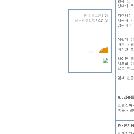
현재 생각
상대의 목
지연해야 
현재 로그인
0 명
사용자가 
캐스트킷회원
6,983 명
경우에 따
이렇게 해
아주 저렴
하지만 문
하여튼 필
시도를 해
요즘 하고
맹순
일반전화의 
빠른 시일
천지
발전되기를.