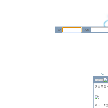
ID
PASS
70
NAME
핸드폰을 
위의 그림