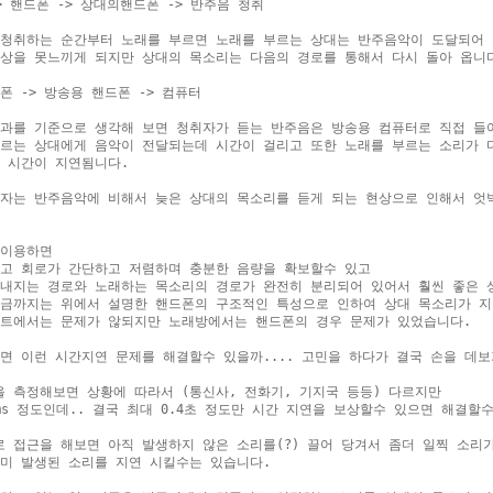
> 핸드폰 -> 상대의핸드폰 -> 반주음 청취

청취하는 순간부터 노래를 부르면 노래를 부르는 상대는 반주음악이 도달되어 
상을 못느끼게 되지만 상대의 목소리는 다음의 경로를 통해서 다시 돌아 옵니다
폰 -> 방송용 핸드폰 -> 컴퓨터

과를 기준으로 생각해 보면 청취자가 듣는 반주음은 방송용 컴퓨터로 직접 들어
르는 상대에게 음악이 전달되는데 시간이 걸리고 또한 노래를 부르는 소리가 다
 시간이 지연됨니다.

자는 반주음악에 비해서 늦은 상대의 목소리를 듣게 되는 현상으로 인해서 엇박
이용하면

고 회로가 간단하고 저렴하며 충분한 음량을 확보할수 있고

내지는 경로와 노래하는 목소리의 경로가 완전히 분리되어 있어서 훨씬 좋은 상
금까지는 위에서 설명한 핸드폰의 구조적인 특성으로 인하여 상대 목소리가 지
트에서는 문제가 않되지만 노래방에서는 핸드폰의 경우 문제가 있었습니다.

면 이런 시간지연 문제를 해결할수 있을까.... 고민을 하다가 결국 손을 데보
 측정해보면 상황에 따라서 (통신사, 전화기, 기지국 등등) 다르지만

00ms 정도인데.. 결국 최대 0.4초 정도만 시간 지연을 보상할수 있으면 해결할수
 접근을 해보면 아직 발생하지 않은 소리를(?) 끌어 당겨서 좀더 일찍 소리가
미 발생된 소리를 지연 시킬수는 있습니다.
