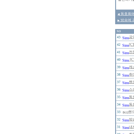
동호회에
◀
방송에 
▶
NO
공
43
[C
42
전
41
[
40
캐
39
취
38
핸
37
스
36
동
35
동
34
핸
33
방
32
내
31