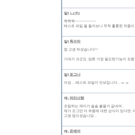
ㄴrㄹr
짝짝짝~~~~~~~~~~
테스트 파일 을 들어보니 무척 훌륭한 작품이 
독수리
참 고생 하셨습니다^^
기대가 크군요..암튼 가장 필요한기능이 포함
포그니
아겅.....테스트 파일이 안보입니다....ㅠ.ㅠ
러리사랑
조립하는 재미가 솔솔 붙을거 같네여...
제가 조그만 더 부품에 대한 상식이 있다면..
고생 많으셨습니당...
온에어