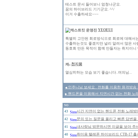
테스트 문서 들어보니 엄청나군요.
꿈의 하이브리드 기기군요. ^^/
이거 수출하세요~~~
YEOEUI
특별히 고안된 회로방식으로 회로에 대해서는
수출하는것도 좋겠지만 널리 알려서 많은 사
동호회 만든 목적이 함께 만들자는 취지이니 만큼
천지몽
열심히하는 모습 보기 좋습니다..여의님...
인주니님 보세요.. 전화를 이용한 원격방송 장
◀
핸드폰을 이용해서 지연시간 없는 전화 노
▶
NO
시간 지연이 없는 핸드폰 전화 노래
43
문의 또는 질문을 올리고 빠른 답변을 
42
내사랑님 방문하시면 이글을 보아 주세
41
취미용 텔레폰 하이브리드 CTB-17 
40