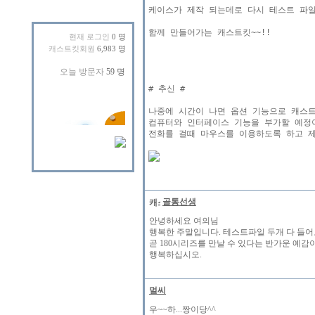
케이스가 제작 되는데로 다시 테스트 파일
함께 만들어가는 캐스트킷~~!!

현재 로그인
0 명
캐스트킷회원
6,983 명
# 추신 #

나중에 시간이 나면 옵션 기능으로 캐스트
컴퓨터와 인터페이스 기능을 부가할 예정이
전화를 걸때 마우스를 이용하도록 하고 제
골통선생
안녕하세요 여의님
행복한 주말입니다. 테스트파일 두개 다 들
곧 180시리즈를 만날 수 있다는 반가운 예감
행복하십시오.
멀씨
우~~하...짱이당^^