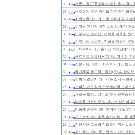
전문가용 CTB-180 에 대한 후속 취미
39
동호회에 많은 관심을 가져주신 회원
38
회원분들께서 최근 올려주신 글에 대한
37
취미용 저가격 버젼 CTB-17 에 대한
36
인주니님 보세요.. 전화를 이용한 원격
35
인주니님 보세요.. 전화를 이용한 원격
34
CTB-180 시리즈 출시전 최종단계의 
33
핸드폰을 이용해서 지연시간 없는 전
32
전문가용 버젼 CTB-180 시리즈 보드
31
국내제품 월드정보통신(주) 의 하이브리
30
전화 연결장치 외국제품 소개 두번째 
29
스피치 네트워크 프로세서와 보이스 
28
새로운 발상... 그리고 현재 진행중인 
27
방송용 전화반주 및 데이트 장치의 
26
방송에 관련된 장비의 제작에 필요한 
25
캐스트킷에서 추후 출시되는 모든 제
24
전문가용 고급형 전화회선 믹서 CTB-
23
핸드폰의 짹이 둥근형짹과 직사각형의 
22