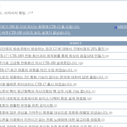
몽
..아자아자 홧팅...^^*
트가 500 점 이상 되시는 회원께 CTB-13 을 드립니다.
WRIT
버젼 CTB-180 시리즈 보드 설계가 끝났습니다.
SUBJECT
익단체의 방송국에서 방송하는 정규 CJ 에 대해서 구매비용의 20% 할인
[2]
TB-17 / CTB-180] 전화 회선과의 최적화를 통해 최상의 음질상태 만들기
[4]
문가용 고급형 전화회선 믹서 CTB-180 설계중입니다.
[16]
CTB-17] 최근 제품의 외형을 약간 수정 하였습니다.
[1]
스트킷 제품에는 3인 통화 기능이 없다는 문의에 대하여 답변 올립니다.
[2]
미용 텔레폰 하이브리드 CTB-17 출시 되었습니다.
[8]
드폰의 짹이 둥근형짹과 직사각형의 짹 모두 사용 가능 합니다.
[1]
피치 네트워크 프로세서와 보이스 디텍터 회로 설계 완료됨
[10]
호회의 원활한 운영을 위한 공지사항
[3]
호회에 많은 관심을 가져주신 회원을 대상으로 정회원 레벨업 되셨습니다.
[9]
드폰을 이용해서 지연시간 없는 전화 노래방에 대한 알고리즘 정립중
[2]
송에 관련된 장비의 제작에 필요한 표준 회로를 꾸준히 오픈 합니다.