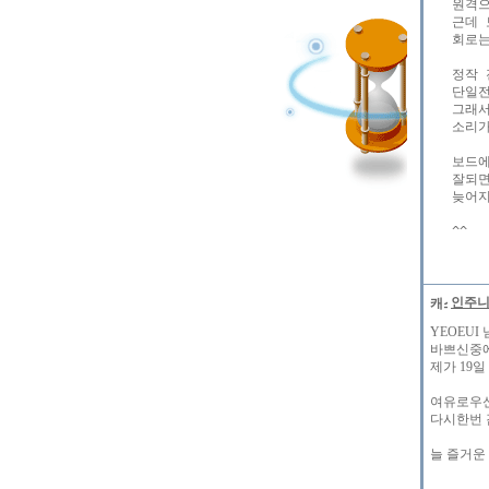
   원격
   근데
   회로
   정작
   단일
   그래
   소리
   보드
   잘되
   늦어
인주
YEOEUI
바쁘신중에
제가 19
여유로우신
다시한번 
늘 즐거운 