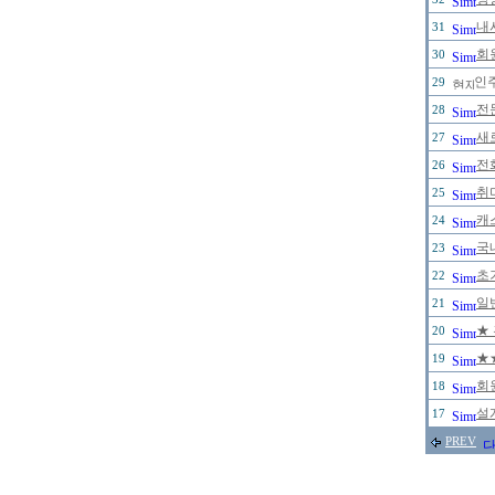
내
31
회원
30
인주
29
전
28
새
27
전
26
취
25
캐
24
국
23
초
22
일
21
★
20
★
19
회
18
설
17
PREV