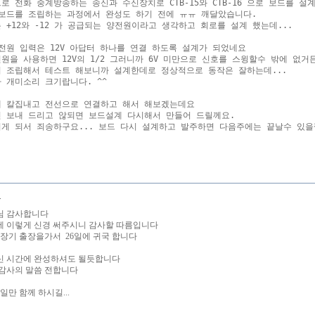
으로 전화 중계방송하는 송신과 수신장치로 CTB-15와 CTB-16 으로 보드를 설
 보드를 조립하는 과정에서 완성도 하기 전에 ㅠㅠ 깨달았습니다.

는 +12와 -12 가 공급되는 양전원이라고 생각하고 회로를 설계 했는데... 

 전원 입력은 12V 아답터 하나를 연결 하도록 설계가 되었네요

전원을 사용하면 12V의 1/2 그러니까 6V 미만으로 신호를 스윙할수 밖에 없거든
서 조립해서 테스트 해보니까 설계한데로 정상적으로 동작은 잘하는데...

가 개미소리 크기랍니다. ^^

에 칼집내고 전선으로 연결하고 해서 해보겠는데요 

면 보내 드리고 않되면 보드설계 다시해서 만들어 드릴께요.

지게 되서 죄송하구요... 보드 다시 설계하고 발주하면 다음주에는 끝날수 있을껍
니
 님 감사합니다
 이렇게 신경 써주시니 감사할 따름입니다
일 장기 출장을가서 26일에 귀국 합니다
 시간에 완성하셔도 될듯합니다
감사의 말씀 전합니다
일만 함께 하시길...