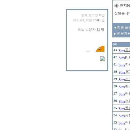
천지
잘봤습니다.
현재 로그인
0 명
캐스트킷회원
6,983 명
회원 포인
◀
전문가용 
▶
NO
공
43
[C
42
전
41
[
40
캐
39
취
38
핸
37
스
36
동
35
동
34
핸
33
방
32