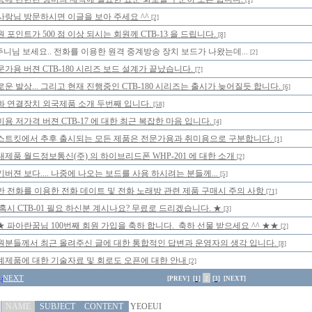
[1]
사랑님 방문하시면 이글을 보아 주세요 ^^
[2]
 포인트가 500 점 이상 되시는 회원께 CTB-13 을 드립니다.
[8]
니님 보세요.. 전화를 이용한 원격 중계방송 장치 보드가 나왔는데...
[2]
문가용 버젼 CTB-180 시리즈 보드 설계가 끝났습니다.
[7]
로운 발상... 그리고 현재 진행중인 CTB-180 시리즈는 출시가 늦어질듯 합니다.
[6]
화 연결장치 외국제품 소개 두번째 입니다.
[58]
미용 저가격 버젼 CTB-17 에 대한 최근 복잡한 마음 입니다.
[4]
스트킷에서 추후 출시되는 모든 제품은 전문가용과 취미용으로 구분합니다.
[1]
내제품 월드정보통신(주) 의 하이브리드폰 WHP-201 에 대한 소개
[2]
기버젼 보다.... 나중에 나오는 보드를 사용 하시려는 분들께...
[5]
반 전화를 이용한 전화 데이트 및 전화 노래방 관련 제품 구매시 주의 사항
[71]
 혹시 CTB-01 필요 하신분 계시나요? 무료로 드리겠습니다. ★
[3]
★ 파아란꿈님 100번째 회원 가입을 축하 합니다. 축하 선물 받으세요 ^^ ★★
[2]
원분들께서 최근 올려주신 글에 대한 통합적인 답변과 운영자의 생각 입니다.
[8]
계제품에 대한 기술자료 및 회로도 오픈에 대한 안내
[2]
NEXT
[PREV]
[1]
2
[3]
[NEXT]