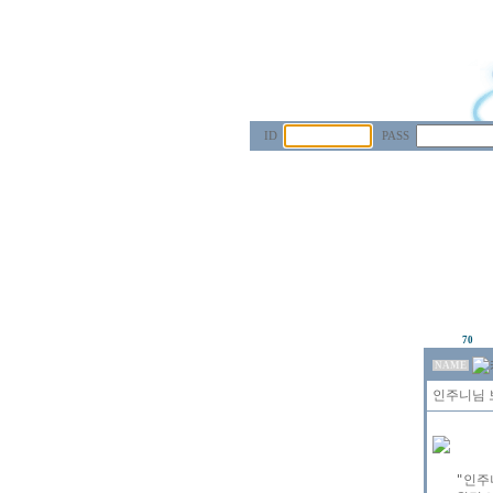
ID
PASS
70
NAME
인주니님 보
   "인