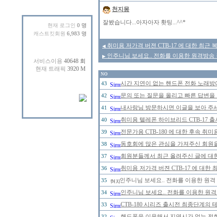
천지몽
잘봤습니다...아자아자 홧팅...^^*
현재 로그인
0 명
캐스트킷회원
6,983 명
취미용 저가격 버젼 CTB-17 에 대한 최근 
◀
인주니님 보세요.. 전화를 이용한 원격방송 장
▶
NO
시간 지연이 없는 핸드폰 전화 노래
43
문의 또는 질문을 올리고 빠른 답변을 
42
내사랑님 방문하시면 이글을 보아 주세
41
취미용 텔레폰 하이브리드 CTB-17 
40
전문가용 CTB-180 에 대한 후속 취미
39
동호회에 많은 관심을 가져주신 회원
38
회원분들께서 최근 올려주신 글에 대한
37
취미용 저가격 버젼 CTB-17 에 대한
36
인주니님 보세요.. 전화를 이용한 원격
35
인주니님 보세요.. 전화를 이용한 원격
34
CTB-180 시리즈 출시전 최종단계의 
33
핸드폰을 이용해서 지연시간 없는 전
32