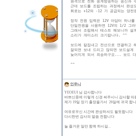
   원격으로 전화 중계방송하는 송신과 수신
   근데 보드를 조립하는 과정에서 완성도
   회로는 +12와 -12 가 공급되는 양
   정작 전원 입력은 12V 아답터 하나
   단일전원을 사용하면 12V의 1/2 그
   그래서 조립해서 테스트 해보니까 설계
   소리가 개미소리 크기랍니다. ^^

   보드에 칼집내고 전선으로 연결하고 해
   잘되면 보내 드리고 않되면 보드설계 
   늦어지게 되서 죄송하구요... 보드 
인주니
YEOEUI 님 감사합니다
바쁘신중에 이렇게 신경 써주시니 감사할 
제가 19일 장기 출장을가서 26일에 귀국 합
여유로우신 시간에 완성하셔도 될듯합니다
다시한번 감사의 말씀 전합니다
늘 즐거운 일만 함께 하시길...