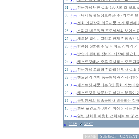
전문가용 버젼 CTB-180 시리즈 보드
31
국내제품 월드정보통신(주) 의 하이브리
30
전화 연결장치 외국제품 소개 두번째 
29
스피치 네트워크 프로세서와 보이스 
28
새로운 발상... 그리고 현재 진행중인 
27
방송용 전화반주 및 데이트 장치의 
26
방송에 관련된 장비의 제작에 필요한 
25
캐스트킷에서 추후 출시되는 모든 제
24
전문가용 고급형 전화회선 믹서 CTB-
23
핸드폰의 짹이 둥근형짹과 직사각형의 
22
캐스트킷 제품에는 3인 통화 기능이 
21
캐스트킷을 방문하고 싶다는 분들이 
20
공익단체의 방송국에서 방송하는 정규 
19
회원 포인트가 500 점 이상 되시는 회원
18
일반 전화를 이용한 전화 데이트 및 
17
PREV
NEXT