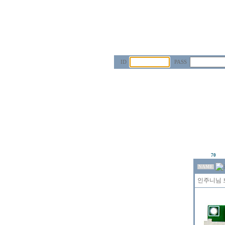
ID
PASS
70
NAME
인주니님 보