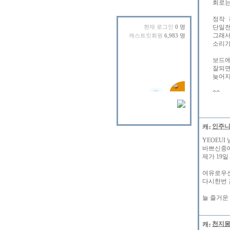
   회로
   정작
   단일
현재 로그인
0 명
   그래
캐스트킷회원
6,983 명
   소리
   보드
   잘되
   늦어
인주
YEOEUI
바쁘신중에
제가 19
여유로우신
다시한번 
늘 즐거운 
천지