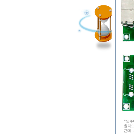
   "인
   원격
   근데