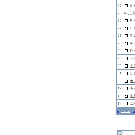
회원
30
인주
29
전
28
새
27
전
26
취
25
캐
24
국
23
초
22
일
21
★
20
★
19
회
18
설
17
PREV