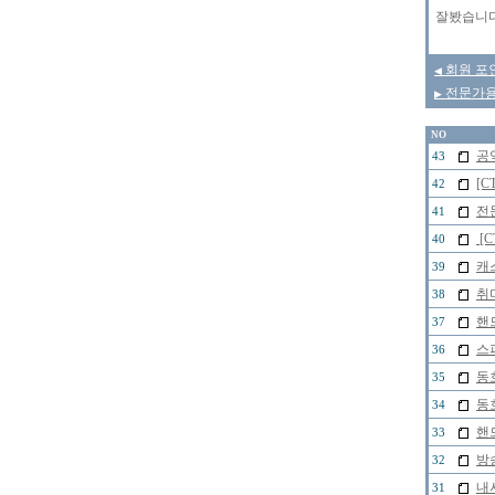
잘봤습니다.
회원 포인
◀
전문가용 
▶
NO
공
43
[C
42
전
41
[
40
캐
39
취
38
핸
37
스
36
동
35
동
34
핸
33
방
32
내
31