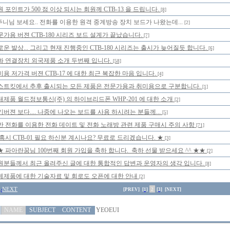
 포인트가 500 점 이상 되시는 회원께 CTB-13 을 드립니다.
[8]
니님 보세요.. 전화를 이용한 원격 중계방송 장치 보드가 나왔는데...
[2]
문가용 버젼 CTB-180 시리즈 보드 설계가 끝났습니다.
[7]
로운 발상... 그리고 현재 진행중인 CTB-180 시리즈는 출시가 늦어질듯 합니다.
[6]
화 연결장치 외국제품 소개 두번째 입니다.
[58]
미용 저가격 버젼 CTB-17 에 대한 최근 복잡한 마음 입니다.
[4]
스트킷에서 추후 출시되는 모든 제품은 전문가용과 취미용으로 구분합니다.
[1]
내제품 월드정보통신(주) 의 하이브리드폰 WHP-201 에 대한 소개
[2]
기버젼 보다.... 나중에 나오는 보드를 사용 하시려는 분들께...
[5]
반 전화를 이용한 전화 데이트 및 전화 노래방 관련 제품 구매시 주의 사항
[71]
 혹시 CTB-01 필요 하신분 계시나요? 무료로 드리겠습니다. ★
[3]
★ 파아란꿈님 100번째 회원 가입을 축하 합니다. 축하 선물 받으세요 ^^ ★★
[2]
원분들께서 최근 올려주신 글에 대한 통합적인 답변과 운영자의 생각 입니다.
[8]
계제품에 대한 기술자료 및 회로도 오픈에 대한 안내
[2]
NEXT
[PREV]
[1]
2
[3]
[NEXT]