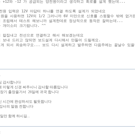
는 +12와 -12 가 공급되는 양전원이라고 생각하고 회로를 설계 했는데... 

 전원 입력은 12V 아답터 하나를 연결 하도록 설계가 되었네요

전원을 사용하면 12V의 1/2 그러니까 6V 미만으로 신호를 스윙할수 밖에 없거든
서 조립해서 테스트 해보니까 설계한데로 정상적으로 동작은 잘하는데...

가 개미소리 크기랍니다. ^^

에 칼집내고 전선으로 연결하고 해서 해보겠는데요 

면 보내 드리고 않되면 보드설계 다시해서 만들어 드릴께요.

지게 되서 죄송하구요... 보드 다시 설계하고 발주하면 다음주에는 끝날수 있을껍
니
 님 감사합니다
 이렇게 신경 써주시니 감사할 따름입니다
일 장기 출장을가서 26일에 귀국 합니다
 시간에 완성하셔도 될듯합니다
감사의 말씀 전합니다
일만 함께 하시길...
몽