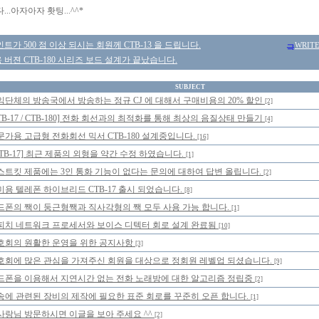
..아자아자 홧팅...^^*
트가 500 점 이상 되시는 회원께 CTB-13 을 드립니다.
WRIT
버젼 CTB-180 시리즈 보드 설계가 끝났습니다.
SUBJECT
익단체의 방송국에서 방송하는 정규 CJ 에 대해서 구매비용의 20% 할인
[2]
TB-17 / CTB-180] 전화 회선과의 최적화를 통해 최상의 음질상태 만들기
[4]
문가용 고급형 전화회선 믹서 CTB-180 설계중입니다.
[16]
CTB-17] 최근 제품의 외형을 약간 수정 하였습니다.
[1]
스트킷 제품에는 3인 통화 기능이 없다는 문의에 대하여 답변 올립니다.
[2]
미용 텔레폰 하이브리드 CTB-17 출시 되었습니다.
[8]
드폰의 짹이 둥근형짹과 직사각형의 짹 모두 사용 가능 합니다.
[1]
피치 네트워크 프로세서와 보이스 디텍터 회로 설계 완료됨
[10]
호회의 원활한 운영을 위한 공지사항
[3]
호회에 많은 관심을 가져주신 회원을 대상으로 정회원 레벨업 되셨습니다.
[9]
드폰을 이용해서 지연시간 없는 전화 노래방에 대한 알고리즘 정립중
[2]
송에 관련된 장비의 제작에 필요한 표준 회로를 꾸준히 오픈 합니다.
[1]
사랑님 방문하시면 이글을 보아 주세요 ^^
[2]