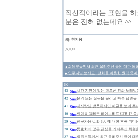
직선적이라는 표현을 하셨
분은 전혀 없는데요 ^^
천지몽
^^*
회원분들께서 최근 올려주신 글에 대한 통합
◀
인주니님 보세요.. 전화를 이용한 원격 중계
▶
NO
시간 지연이 없는 핸드폰 전화 노래
43
문의 또는 질문을 올리고 빠른 답변을 
42
내사랑님 방문하시면 이글을 보아 주세
41
취미용 텔레폰 하이브리드 CTB-17 
40
전문가용 CTB-180 에 대한 후속 취미
39
동호회에 많은 관심을 가져주신 회원
38
회원분들께서 최근 올려주신 글에 대한
37