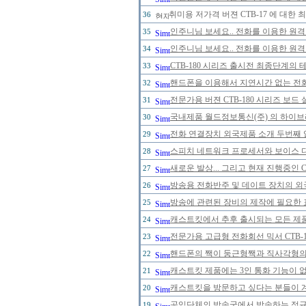
취미용 저가격 버젼 CTB-17 에 대한
36
인주니님 보세요.. 전화를 이용한 원격
35
인주니님 보세요.. 전화를 이용한 원격
34
CTB-180 시리즈 출시전 최종단계의 
33
핸드폰을 이용해서 지연시간 없는 전
32
전문가용 버젼 CTB-180 시리즈 보드
31
국내제품 월드정보통신(주) 의 하이브리
30
전화 연결장치 외국제품 소개 두번째 
29
스피치 네트워크 프로세서와 보이스 
28
새로운 발상... 그리고 현재 진행중인 
27
방송용 전화반주 및 데이트 장치의 
26
방송에 관련된 장비의 제작에 필요한 
25
캐스트킷에서 추후 출시되는 모든 제
24
전문가용 고급형 전화회선 믹서 CTB-
23
핸드폰의 짹이 둥근형짹과 직사각형의 
22
캐스트킷 제품에는 3인 통화 기능이 
21
캐스트킷을 방문하고 싶다는 분들이 
20
공익단체의 방송국에서 방송하는 정규 
19