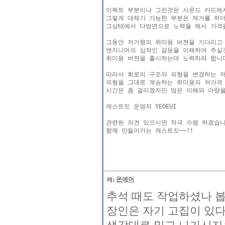
이펙트 부분이나 그런것은 사운드 카드에서
그렇게 대체가 가능한 부분은 제거를 하더
그상태에서 다방면으로 노력을 해서 가격을
그동안 저가형의 취미용 버젼을 기다리고
엔지니어의 심적인 갈등을 이해하여 주실것이
취미용 버젼을 출시하는데 노력하려 합니다
따라서 회로의 구조와 외형을 변경하는 저가
외형을 그대로 계승하는 취미용의 저가격 
시간은 좀 걸리겠지만 많은 이해와 아량을
캐스트킷 운영자 YEOEUI

관련된 의견 있으시면 적극 수렴 하겠습니다
함께 만들어가는 캐스트킷~~!!

온에어
추석 때도 작업하셨나 봅니
장인은 자기 고집이 있