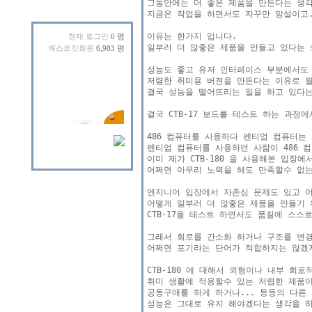
그동안에는 더 좋은 제품을 만든다는 생각
지금은 작업을 하면서도 자꾸만 망설이고.
이유는 한가지 입니다.

현재 로그인
0 명
일부러 더 않좋은 제품을 만들고 있다는 
캐스트킷회원
6,983 명
성능도 좋고 유저 인터페이스 부분에서도 
저렴한 취미용 버젼을 만든다는 이유로 필요
결국 성능을 떨어뜨리는 일을 하고 있다는
결국 CTB-17 보드를 테스트 하는 과정
486 컴퓨터를 사용하다 펜티엄 컴퓨터는 
펜티엄 컴퓨터를 사용하던 사람이 486 컴
이미 제가 CTB-180 을 사용해본 입장에
어쩌면 아무리 노력을 해도 만족할수 없는
엔지니어 입장에서 자존심 문제도 있고 어
어떻게 일부러 더 않좋은 제품을 만들기 
CTB-17을 테스트 하면서도 품질에 스스
그래서 회로를 간소화 하거나 구조를 변경
어쩌면 포기라는 단어가 적합하지는 않겠지
CTB-180 에 대해서 외형이나 내부 회로
취미 생활에 적용할수 있는 저렴한 제품이
공동구매를 하게 하거나... 등등의 다른 
성능은 그대로 유지 해야겠다는 생각을 하