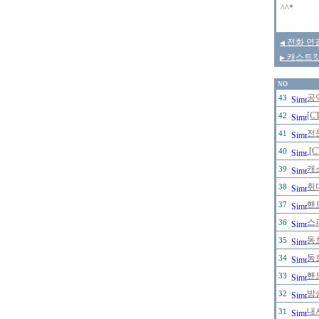
^^*
전화 연
◀
캐스트킷
▶
NO
공
43
[C
42
전
41
[
40
캐
39
취
38
핸
37
스
36
동
35
동
34
핸
33
방
32
내
31