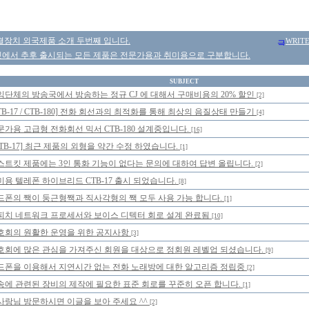
결장치 외국제품 소개 두번째 입니다.
WRIT
에서 추후 출시되는 모든 제품은 전문가용과 취미용으로 구분합니다.
SUBJECT
익단체의 방송국에서 방송하는 정규 CJ 에 대해서 구매비용의 20% 할인
[2]
TB-17 / CTB-180] 전화 회선과의 최적화를 통해 최상의 음질상태 만들기
[4]
문가용 고급형 전화회선 믹서 CTB-180 설계중입니다.
[16]
CTB-17] 최근 제품의 외형을 약간 수정 하였습니다.
[1]
스트킷 제품에는 3인 통화 기능이 없다는 문의에 대하여 답변 올립니다.
[2]
미용 텔레폰 하이브리드 CTB-17 출시 되었습니다.
[8]
드폰의 짹이 둥근형짹과 직사각형의 짹 모두 사용 가능 합니다.
[1]
피치 네트워크 프로세서와 보이스 디텍터 회로 설계 완료됨
[10]
호회의 원활한 운영을 위한 공지사항
[3]
호회에 많은 관심을 가져주신 회원을 대상으로 정회원 레벨업 되셨습니다.
[9]
드폰을 이용해서 지연시간 없는 전화 노래방에 대한 알고리즘 정립중
[2]
송에 관련된 장비의 제작에 필요한 표준 회로를 꾸준히 오픈 합니다.
[1]
사랑님 방문하시면 이글을 보아 주세요 ^^
[2]