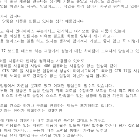
 더 좋은 제품을 만든다는 생각에 기분도 좋았고 사명감도 있었는데

업을 하면서도 자꾸만 망설이고... 작업을 하기 싫어서 자꾸만 뒤척이고 있습니
가지 입니다.

 않좋은 제품을 만들고 있다는 생각 때문입니다.

고 유저 인터페이스 부분에서도 편리하고 여러모로 좋은 제품이 있는데

미용 버젼을 만든다는 이유로 필요한 회로를 일부러 제거 하고... 

을 떨어뜨리는 일을 하고 있다는 생각이 많아져서 기분도 좋지 않고 꼭 이렇게 
B-17 보드를 테스트 하는 과정에서 성능에 대한 차이점이 느껴져서 망설이고 있
퓨터를 사용하다 펜티엄 컴퓨터는 사용할수 있어도

퓨터를 사용하던 사람이 486 컴퓨터는 사용할수 없는 현상과 같이

 CTB-180 을 사용해본 입장에서 성능이 마이너그레이드 되어진 CTB-17을 사
무리 노력을 해도 만족할수 없는 입장이 아닌가 생각 합니다.

입장에서 자존심 문제도 있고 어쩌면 양심문제 일수도 있습니다.

부러 더 않좋은 제품을 만들기 위해 회로를 수정하고 보드를 다시 찍고 케이스를
7을 테스트 하면서도 품질에 스스로 만족할수 없는 상황에 답답한 기분이 들기도 하
로를 간소화 하거나 구조를 변경하는 제품은 포기하려고 합니다.

기라는 단어가 적합하지는 않겠지만

80 에 대해서 외형이나 내부 회로적인 특성은 그대로 남겨두고 

에 적용할수 있는 저렴한 제품이 될수 있도록 대량 발주를 하거나 원가 절감을
 하게 하거나... 등등의 다른 노력을 통해서 가격을 낮추고 

대로 유지 해야겠다는 생각을 하게 되었습니다.
