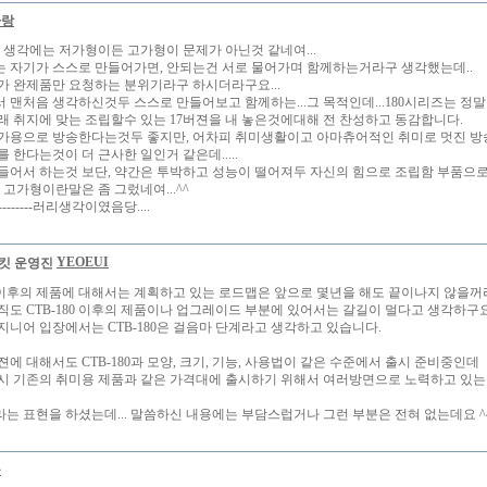
사랑
제 생각에는 저가형이든 고가형이 문제가 아닌것 같네여...
 자기가 스스로 만들어가면, 안되는건 서로 물어가며 함께하는거라구 생각했는데..
가 완제품만 요청하는 분위기라구 하시더라구요...
 맨처음 생각하신것두 스스로 만들어보고 함께하는...그 목적인데...180시리즈는 정말
래 취지에 맞는 조립할수 있는 17버젼을 내 놓은것에대해 전 찬성하고 동감합니다.
가용으로 방송한다는것두 좋지만, 어차피 취미생활이고 아마츄어적인 취미로 멋진 방
 한다는것이 더 근사한 일인거 같은데.....
들어서 하는것 보단, 약간은 투박하고 성능이 떨어져두 자신의 힘으로 조립함 부품으
 고가형이란말은 좀 그렀네여...^^
------------러리생각이였음당....
YEOEUI
80 이후의 제품에 대해서는 계획하고 있는 로드맵은 앞으로 몇년을 해도 끝이나지 않을
직도 CTB-180 이후의 제품이나 업그레이드 부분에 있어서는 갈길이 멀다고 생각하구
지니어 입장에서는 CTB-180은 걸음마 단계라고 생각하고 있습니다.
에 대해서도 CTB-180과 모양, 크기, 기능, 사용법이 같은 수준에서 출시 준비중인데
시 기존의 취미용 제품과 같은 가격대에 출시하기 위해서 여러방면으로 노력하고 있는
는 표현을 하셨는데... 말씀하신 내용에는 부담스럽거나 그런 부분은 전혀 없는데요 ^
몽