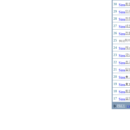
회원
30
인
29
전
28
새
27
전
26
취미
25
캐
24
국
23
초
22
일
21
★
20
★
19
회
18
설
17
PREV