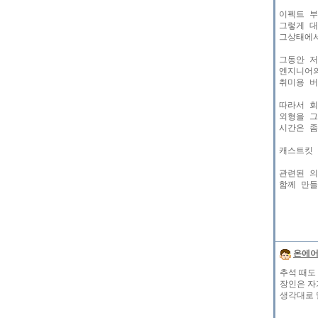
이펙트 부
그렇게 대
그상태에서
그동안 저
엔지니어의
취미용 버
따라서 회
외형을 그
시간은 좀
캐스트킷 운
관련된 의
함께 만들
온에
추석 때도 
장인은 자
생각대로 