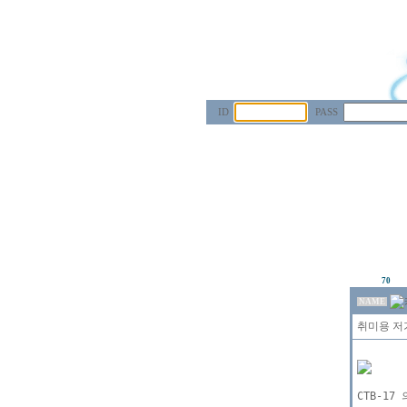
ID
PASS
70
NAME
취미용 저가
CTB-17