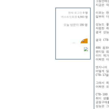
그동안에는
지금은 작
이유는 한
현재 로그인
0 명
일부러 더
캐스트킷회원
6,983 명
성능도 좋
저렴한 취
결국 성능
결국 CT
486 컴
펜티엄 컴
이미 제가
어쩌면 아
엔지니어 
어떻게 일
CTB-1
그래서 회
어쩌면 포
CTB-1
취미 생활
공동구매를
성능은 그