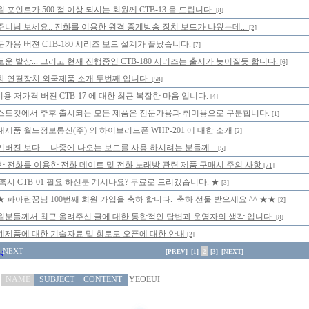
 포인트가 500 점 이상 되시는 회원께 CTB-13 을 드립니다.
[8]
주니님 보세요.. 전화를 이용한 원격 중계방송 장치 보드가 나왔는데...
[2]
문가용 버젼 CTB-180 시리즈 보드 설계가 끝났습니다.
[7]
로운 발상... 그리고 현재 진행중인 CTB-180 시리즈는 출시가 늦어질듯 합니다.
[6]
화 연결장치 외국제품 소개 두번째 입니다.
[58]
용 저가격 버젼 CTB-17 에 대한 최근 복잡한 마음 입니다.
[4]
스트킷에서 추후 출시되는 모든 제품은 전문가용과 취미용으로 구분합니다.
[1]
내제품 월드정보통신(주) 의 하이브리드폰 WHP-201 에 대한 소개
[2]
기버젼 보다.... 나중에 나오는 보드를 사용 하시려는 분들께...
[5]
반 전화를 이용한 전화 데이트 및 전화 노래방 관련 제품 구매시 주의 사항
[71]
 혹시 CTB-01 필요 하신분 계시나요? 무료로 드리겠습니다. ★
[3]
★ 파아란꿈님 100번째 회원 가입을 축하 합니다. 축하 선물 받으세요 ^^ ★★
[2]
원분들께서 최근 올려주신 글에 대한 통합적인 답변과 운영자의 생각 입니다.
[8]
계제품에 대한 기술자료 및 회로도 오픈에 대한 안내
[2]
NEXT
[PREV]
[1]
2
[3]
[NEXT]