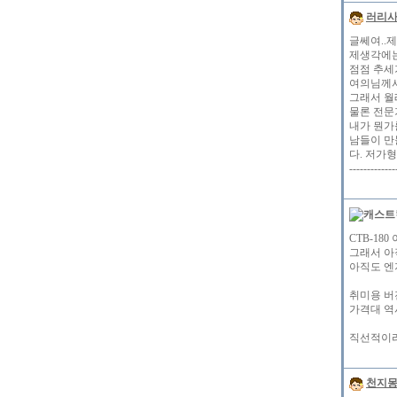
러리
글쎄여..
제생각에는
점점 추세
여의님께서
그래서 월
물론 전문
내가 뭔가를
남들이 만
다. 저가형
---------
CTB-1
그래서 아
아직도 엔
취미용 버젼
가격대 역
직선적이라
천지