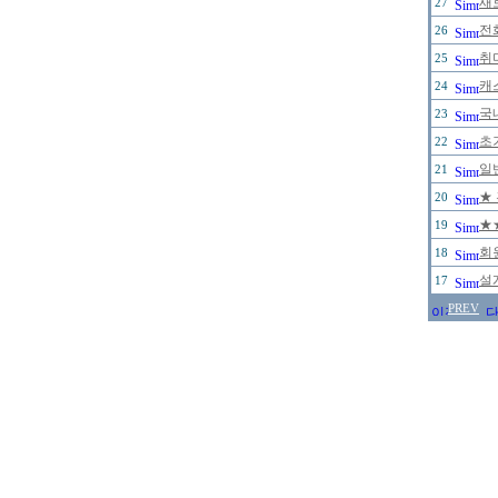
새
27
전
26
취
25
캐
24
국
23
초
22
일
21
★
20
★
19
회
18
설
17
PREV