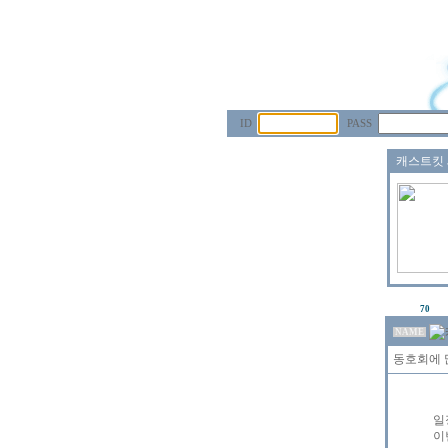
ID
PASS
70
NAME
동호회에 
일
이