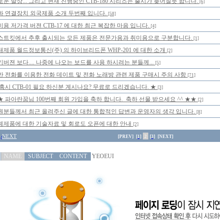
로운 발상... 그리고 현재 진행중인 CTB-180 시리즈는 출시가 늦어질듯 합니다.
[6]
화 연결장치 외국제품 소개 두번째 입니다.
[58]
미용 저가격 버젼 CTB-17 에 대한 최근 복잡한 마음 입니다.
[4]
스트킷에서 추후 출시되는 모든 제품은 전문가용과 취미용으로 구분합니다.
[1]
내제품 월드정보통신(주) 의 하이브리드폰 WHP-201 에 대한 소개
[2]
기버젼 보다.... 나중에 나오는 보드를 사용 하시려는 분들께...
[5]
반 전화를 이용한 전화 데이트 및 전화 노래방 관련 제품 구매시 주의 사항
[71]
 혹시 CTB-01 필요 하신분 계시나요? 무료로 드리겠습니다. ★
[3]
★ 파아란꿈님 100번째 회원 가입을 축하 합니다. 축하 선물 받으세요 ^^ ★★
[2]
원분들께서 최근 올려주신 글에 대한 통합적인 답변과 운영자의 생각 입니다.
[8]
계제품에 대한 기술자료 및 회로도 오픈에 대한 안내
[2]
NEXT
[PREV]
[1]
2
[3]
[NEXT]