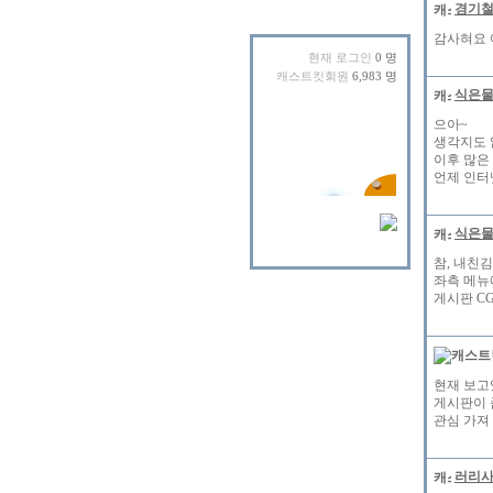
경기
감사혀요 
현재 로그인
0 명
캐스트킷회원
6,983 명
식은
으아~
생각지도 
이후 많은
언제 인터
식은
참, 내친
좌측 메뉴
게시판 C
현재 보고
게시판이 
관심 가져 
러리