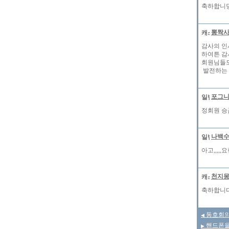
축하합니당....
뽕짝
감사의 인
하여튼 감
회원님들도 
발전하는 
포그
정회원 승
나백
아고,,,,
천지
축하합니다.
동호회의
◀
핸드폰을
▶