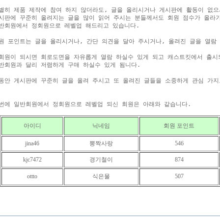
별히 제품 제작에 참여 하지 않더라도, 글을 올리시거나 게시판에 활동이 없으
시판에 꾸준히 올려지는 글을 많이 읽어 주시는 분들께서도 회원 점수가 올라가
반회원에서 정회원으로 레벨업 해드리고 있습니다.

원 포인트는 글을 올리시거나, 간단 의견을 달아 주시거나, 올려진 글을 열람 
회원이 되시면 회로도면을 자유롭게 열람 하실수 있게 되고 캐스트킷에서 출시되는
반회원과 달리 저렴하게 구매 하실수 있게 됨니다.

동안 게시판에 꾸준히 글을 올려 주시고 또 올려진 글들을 소중하게 관심 가지고
아이디
닉네임
회원 포인트
jina46
뽕짝사랑
546
kjc7472
경기철이
874
ottto
식은물
507