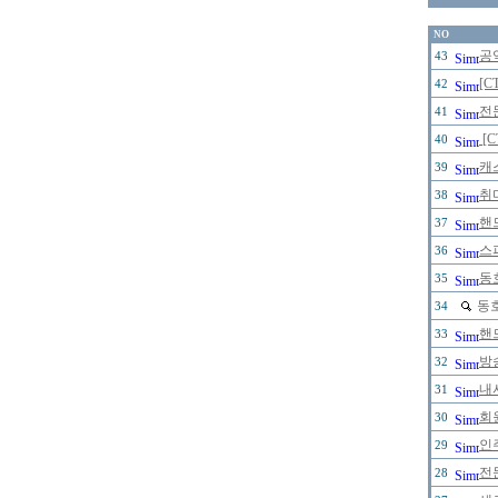
NO
공
43
[C
42
전
41
[
40
캐
39
취
38
핸
37
스
36
동
35
동
34
핸
33
방
32
내
31
회원
30
인
29
전
28