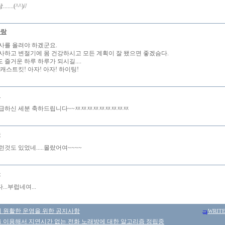
...(^^)//
사랑
사를 올려야 하겠군요.
사하고 변절기에 몸 건강하시고 모든 계획이 잘 됐으면 좋겠슴다.
즐거운 하루 하루가 되시길....
캐스트킷! 아자! 아자! 하이팅!
니
급하신 세분 축하드립니다~~ㅉㅉㅉㅉㅉㅉㅉㅉㅉ
수
,요런것도 있었네.....몰랐어여~~~~
몽
..부럽네여...
 원활한 운영을 위한 공지사항
WRIT
 이용해서 지연시간 없는 전화 노래방에 대한 알고리즘 정립중