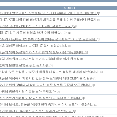
SUBJECT
익단체의 방송국에서 방송하는 정규 CJ 에 대해서 구매비용의 20% 할인
[2]
TB-17 / CTB-180] 전화 회선과의 최적화를 통해 최상의 음질상태 만들기
[4]
문가용 고급형 전화회선 믹서 CTB-180 설계중입니다.
[16]
CTB-17] 최근 제품의 외형을 약간 수정 하였습니다.
[1]
스트킷 제품에는 3인 통화 기능이 없다는 문의에 대하여 답변 올립니다.
[2]
미용 텔레폰 하이브리드 CTB-17 출시 되었습니다.
[8]
드폰의 짹이 둥근형짹과 직사각형의 짹 모두 사용 가능 합니다.
[1]
피치 네트워크 프로세서와 보이스 디텍터 회로 설계 완료됨
[10]
호회의 원활한 운영을 위한 공지사항
[3]
호회에 많은 관심을 가져주신 회원을 대상으로 정회원 레벨업 되셨습니다.
[9]
드폰을 이용해서 지연시간 없는 전화 노래방에 대한 알고리즘 정립중
[2]
송에 관련된 장비의 제작에 필요한 표준 회로를 꾸준히 오픈 합니다.
[1]
사랑님 방문하시면 이글을 보아 주세요 ^^
[2]
 포인트가 500 점 이상 되시는 회원께 CTB-13 을 드립니다.
[8]
주니님 보세요.. 전화를 이용한 원격 중계방송 장치 보드가 나왔는데...
[2]
문가용 버젼 CTB-180 시리즈 보드 설계가 끝났습니다.
[7]