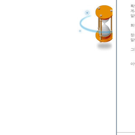
특
게
일
회
정
일
그