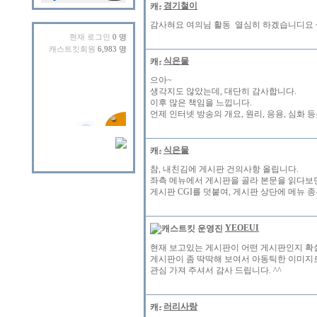
경기철이
감사혀요 여의님 활동 열심히 하겠습니디요 
현재 로그인
0 명
캐스트킷회원
6,983 명
식은물
으아~
생각지도 않았는데, 대단히 감사합니다.
이후 많은 책임을 느낍니다.
언제 인터넷 방송의 개요, 원리, 응용, 심화
식은물
참, 내친김에 게시판 건의사항 올립니다.
좌측 메뉴에서 게시판을 골라 본문을 읽다보면
게시판 CGI를 덧붙여, 게시판 상단에 메뉴 
YEOEUI
현재 보고있는 게시판이 어떤 게시판인지 확
게시판이 좀 딱딱해 보여서 아동틱한 이미지
관심 가져 주셔서 감사 드립니다. ^^
러리사랑