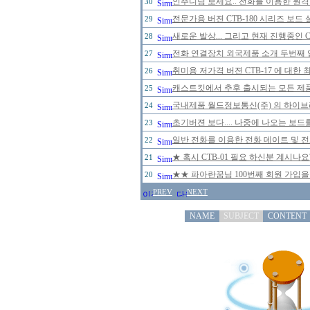
인주니님 보세요.. 전화를 이용한 원격
30
전문가용 버젼 CTB-180 시리즈 보드
29
새로운 발상... 그리고 현재 진행중인 
28
전화 연결장치 외국제품 소개 두번째 
27
취미용 저가격 버젼 CTB-17 에 대한
26
캐스트킷에서 추후 출시되는 모든 제
25
국내제품 월드정보통신(주) 의 하이브리
24
초기버젼 보다.... 나중에 나오는 보드
23
일반 전화를 이용한 전화 데이트 및 
22
★ 혹시 CTB-01 필요 하신분 계시나
21
★★ 파아란꿈님 100번째 회원 가입을
20
PREV
NEXT