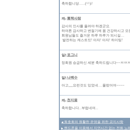
축하합니당.......(^^)//
뽕짝사랑
감사의 인사를 올려야 하겠군요.
하여튼 감사하고 변절기에 몸 건강하시고 모든
회원님들도 즐거운 하루 하루가 되시길....
발전하는 캐스트킷! 아자! 아자! 하이팅!
포그니
정회원 승급하신 세분 축하드립니다~~ㅉㅉ
나백수
아고,,,,,요런것도 있었네.....몰랐어여~~~~
천지몽
축하합니다...부럽네여...
동호회의 원활한 운영을 위한 공지사항
◀
핸드폰을 이용해서 지연시간 없는 전화 노
▶