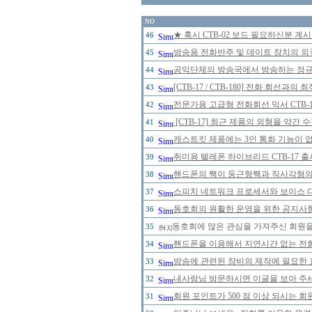
NO
★ 혹시 CTB-02 보드 필요하신분 계
46
방송용 전화반주 및 데이트 장치의 
45
공익단체의 방송국에서 방송하는 정규 
44
[CTB-17 / CTB-180] 전화 회선
43
전문가용 고급형 전화회선 믹서 CTB-
42
[CTB-17] 최근 제품의 외형을 약간
41
캐스트킷 제품에는 3인 통화 기능이 
40
취미용 텔레폰 하이브리드 CTB-17 
39
핸드폰의 짹이 둥근형짹과 직사각형의 
38
스피치 네트워크 프로세서와 보이스 
37
동호회의 원활한 운영을 위한 공지사
36
동호회에 많은 관심을 가져주신 회원을
35
핸드폰을 이용해서 지연시간 없는 전
34
방송에 관련된 장비의 제작에 필요한 
33
내사랑님 방문하시면 이글을 보아 주세
32
회원 포인트가 500 점 이상 되시는 회원
31