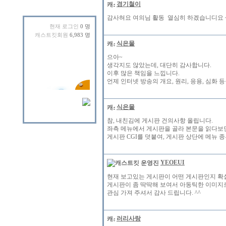
경기철이
감사혀요 여의님 활동 열심히 하겠습니디요 
현재 로그인
0 명
캐스트킷회원
6,983 명
식은물
으아~
생각지도 않았는데, 대단히 감사합니다.
이후 많은 책임을 느낍니다.
언제 인터넷 방송의 개요, 원리, 응용, 심화
식은물
참, 내친김에 게시판 건의사항 올립니다.
좌측 메뉴에서 게시판을 골라 본문을 읽다보면
게시판 CGI를 덧붙여, 게시판 상단에 메뉴 
YEOEUI
현재 보고있는 게시판이 어떤 게시판인지 확
게시판이 좀 딱딱해 보여서 아동틱한 이미지
관심 가져 주셔서 감사 드립니다. ^^
러리사랑