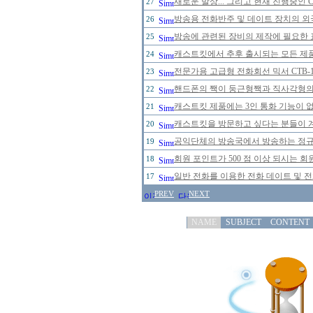
새로운 발상... 그리고 현재 진행중인 
27
방송용 전화반주 및 데이트 장치의 
26
방송에 관련된 장비의 제작에 필요한 
25
캐스트킷에서 추후 출시되는 모든 제
24
전문가용 고급형 전화회선 믹서 CTB-
23
핸드폰의 짹이 둥근형짹과 직사각형의 
22
캐스트킷 제품에는 3인 통화 기능이 
21
캐스트킷을 방문하고 싶다는 분들이 
20
공익단체의 방송국에서 방송하는 정규 
19
회원 포인트가 500 점 이상 되시는 회원
18
일반 전화를 이용한 전화 데이트 및 
17
PREV
NEXT