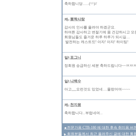
축하합니당.......(^^)//
뽕짝사랑
감사의 인사를 올려야 하겠군요.
하여튼 감사하고 변절기에 몸 건강하시고 모든
회원님들도 즐거운 하루 하루가 되시길....
발전하는 캐스트킷! 아자! 아자! 하이팅!
포그니
정회원 승급하신 세분 축하드립니다~~ㅉㅉ
나백수
아고,,,,,요런것도 있었네.....몰랐어여~~~~
천지몽
축하합니다...부럽네여...
전문가용 CTB-180 에 대한 후속 취미용 버젼
◀
회원분들께서 최근 올려주신 글에 대한 통합
▶