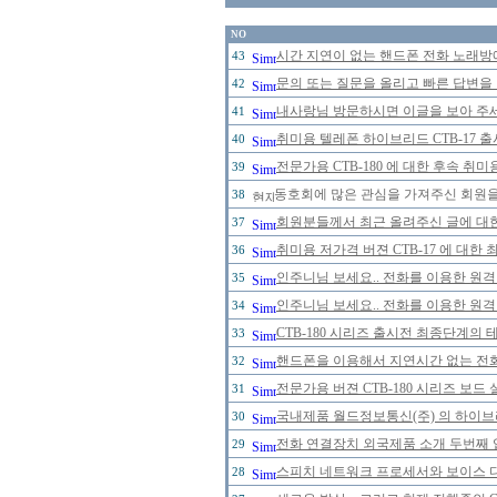
NO
시간 지연이 없는 핸드폰 전화 노래
43
문의 또는 질문을 올리고 빠른 답변을 
42
내사랑님 방문하시면 이글을 보아 주세
41
취미용 텔레폰 하이브리드 CTB-17 
40
전문가용 CTB-180 에 대한 후속 취미
39
동호회에 많은 관심을 가져주신 회원을
38
회원분들께서 최근 올려주신 글에 대한
37
취미용 저가격 버젼 CTB-17 에 대한
36
인주니님 보세요.. 전화를 이용한 원격
35
인주니님 보세요.. 전화를 이용한 원격
34
CTB-180 시리즈 출시전 최종단계의 
33
핸드폰을 이용해서 지연시간 없는 전
32
전문가용 버젼 CTB-180 시리즈 보드
31
국내제품 월드정보통신(주) 의 하이브리
30
전화 연결장치 외국제품 소개 두번째 
29
스피치 네트워크 프로세서와 보이스 
28