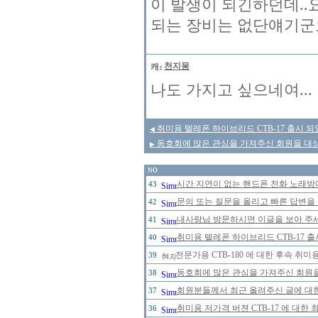
이 발생이 되긴하던데..
되는 장비는 없단얘기군요
천지몽
나도 가지고 싶으네여...
취미용 텔레폰 하이브리드 CTB-17 출시 되
◀
동호회에 많은 관심을 가져주신 회원을 대
▶
NO
시간 지연이 없는 핸드폰 전화 노래
43
문의 또는 질문을 올리고 빠른 답변을 
42
내사랑님 방문하시면 이글을 보아 주세
41
취미용 텔레폰 하이브리드 CTB-17 
40
전문가용 CTB-180 에 대한 후속 취미
39
동호회에 많은 관심을 가져주신 회원
38
회원분들께서 최근 올려주신 글에 대한
37
취미용 저가격 버젼 CTB-17 에 대한
36