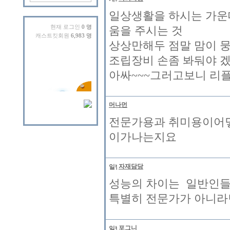
일상생활을 하시는 가운데
현재 로그인
0 명
움을 주시는 것
캐스트킷회원
6,983 명
상상만해두 점말 맘이 
조립장비 손좀 봐둬야 겠네
아싸~~~그러고보니 리플
머나먼
전문가용과 취미용이어
이가나는지요
자재담당
성능의 차이는 일반인들
특별히 전문가가 아니라
포그니