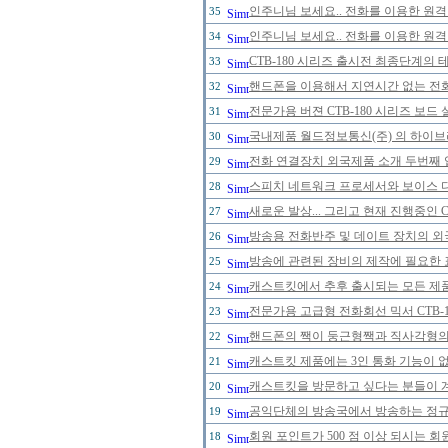
인주니님 보세요.. 전화를 이용한 원격
35
인주니님 보세요.. 전화를 이용한 원격
34
CTB-180 시리즈 출시전 최종단계의 
33
핸드폰을 이용해서 지연시간 없는 전
32
전문가용 버젼 CTB-180 시리즈 보드
31
국내제품 월드정보통신(주) 의 하이브리
30
전화 연결장치 외국제품 소개 두번째 
29
스피치 네트워크 프로세서와 보이스 
28
새로운 발상... 그리고 현재 진행중인 
27
방송용 전화반주 및 데이트 장치의 
26
방송에 관련된 장비의 제작에 필요한 
25
캐스트킷에서 추후 출시되는 모든 제
24
전문가용 고급형 전화회선 믹서 CTB-
23
핸드폰의 짹이 둥근형짹과 직사각형의 
22
캐스트킷 제품에는 3인 통화 기능이 
21
캐스트킷을 방문하고 싶다는 분들이 
20
공익단체의 방송국에서 방송하는 정규 
19
회원 포인트가 500 점 이상 되시는 회원
18