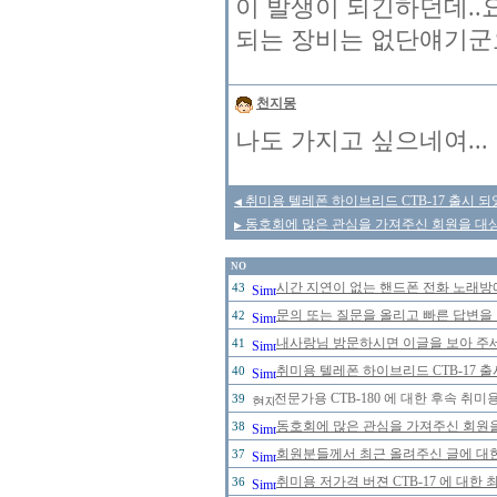
이 발생이 되긴하던데..
되는 장비는 없단얘기군요
천지몽
나도 가지고 싶으네여...
취미용 텔레폰 하이브리드 CTB-17 출시 되
◀
동호회에 많은 관심을 가져주신 회원을 대
▶
NO
시간 지연이 없는 핸드폰 전화 노래
43
문의 또는 질문을 올리고 빠른 답변을 
42
내사랑님 방문하시면 이글을 보아 주세
41
취미용 텔레폰 하이브리드 CTB-17 
40
전문가용 CTB-180 에 대한 후속 취미
39
동호회에 많은 관심을 가져주신 회원
38
회원분들께서 최근 올려주신 글에 대한
37
취미용 저가격 버젼 CTB-17 에 대한
36