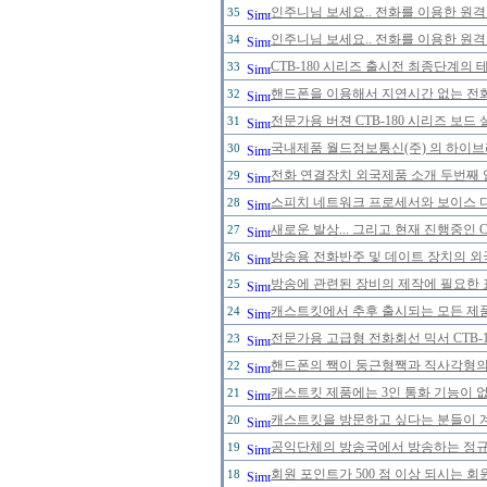
인주니님 보세요.. 전화를 이용한 원격
35
인주니님 보세요.. 전화를 이용한 원격
34
CTB-180 시리즈 출시전 최종단계의 
33
핸드폰을 이용해서 지연시간 없는 전
32
전문가용 버젼 CTB-180 시리즈 보드
31
국내제품 월드정보통신(주) 의 하이브리
30
전화 연결장치 외국제품 소개 두번째 
29
스피치 네트워크 프로세서와 보이스 
28
새로운 발상... 그리고 현재 진행중인 
27
방송용 전화반주 및 데이트 장치의 
26
방송에 관련된 장비의 제작에 필요한 
25
캐스트킷에서 추후 출시되는 모든 제
24
전문가용 고급형 전화회선 믹서 CTB-
23
핸드폰의 짹이 둥근형짹과 직사각형의 
22
캐스트킷 제품에는 3인 통화 기능이 
21
캐스트킷을 방문하고 싶다는 분들이 
20
공익단체의 방송국에서 방송하는 정규 
19
회원 포인트가 500 점 이상 되시는 회원
18