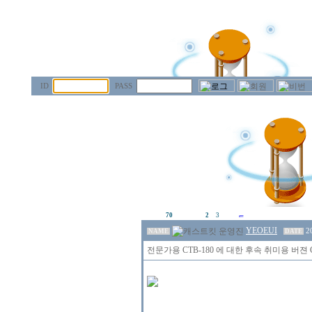
ID
PASS
70
2
3
YEOEUI
2
NAME
DATE
전문가용 CTB-180 에 대한 후속 취미용 버젼 