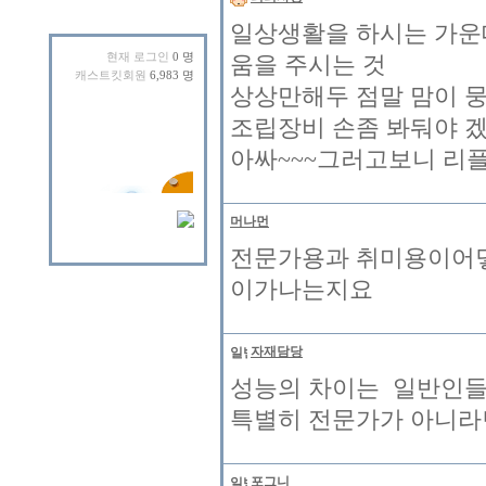
일상생활을 하시는 가운데
현재 로그인
0 명
움을 주시는 것
캐스트킷회원
6,983 명
상상만해두 점말 맘이 
조립장비 손좀 봐둬야 겠네
아싸~~~그러고보니 리플
머나먼
전문가용과 취미용이어
이가나는지요
자재담당
성능의 차이는 일반인들
특별히 전문가가 아니라
포그니