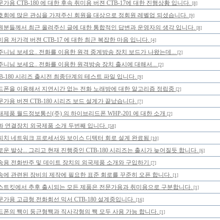
가용 CTB-180 에 대한 후속 취미용 버젼 CTB-17에 대한 진행상황 입니다.
[8]
호회에 많은 관심을 가져주신 회원을 대상으로 정회원 레벨업 되셨습니다.
[9]
원분들께서 최근 올려주신 글에 대한 통합적인 답변과 운영자의 생각 입니다.
[8]
미용 저가격 버젼 CTB-17 에 대한 최근 복잡한 마음 입니다.
[4]
주니님 보세요.. 전화를 이용한 원격 중계방송 장치 보드가 나왔는데...
[2]
주니님 보세요.. 전화를 이용한 원격방송 장치 출시에 대해서...
[2]
TB-180 시리즈 출시전 최종단계의 테스트 파일 입니다.
[9]
드폰을 이용해서 지연시간 없는 전화 노래방에 대한 알고리즘 정립중
[2]
문가용 버젼 CTB-180 시리즈 보드 설계가 끝났습니다.
[7]
내제품 월드정보통신(주) 의 하이브리드폰 WHP-201 에 대한 소개
[2]
화 연결장치 외국제품 소개 두번째 입니다.
[58]
피치 네트워크 프로세서와 보이스 디텍터 회로 설계 완료됨
[10]
로운 발상... 그리고 현재 진행중인 CTB-180 시리즈는 출시가 늦어질듯 합니다.
[6]
송용 전화반주 및 데이트 장치의 외국제품 소개와 구입하기
[7]
송에 관련된 장비의 제작에 필요한 표준 회로를 꾸준히 오픈 합니다.
[1]
스트킷에서 추후 출시되는 모든 제품은 전문가용과 취미용으로 구분합니다.
[1]
문가용 고급형 전화회선 믹서 CTB-180 설계중입니다.
[16]
드폰의 짹이 둥근형짹과 직사각형의 짹 모두 사용 가능 합니다.
[1]