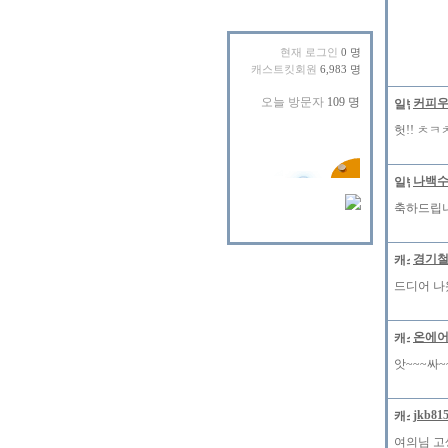
현재 로그인
0 명
캐스트킷회원
6,983 명
커피
헛!! ㅊ
나백
축하드립니
경기
드디어 나
온에
앗~~~싸~
jkb81
여의님 고