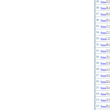
전문
39
동
38
회
37
취
36
인
35
인
34
C
33
핸
32
전
31
국
30
전
29
스
28
새
27
방
26
방
25
캐
24
전
23
핸
22