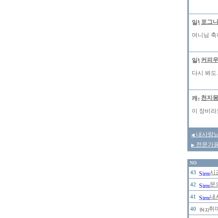
포그
여니님 축
커피
다시 봐도.
천지
이 장비라
내사랑님
◀
전문가용 
▶
NO
시
43
문
42
내
41
취미
40