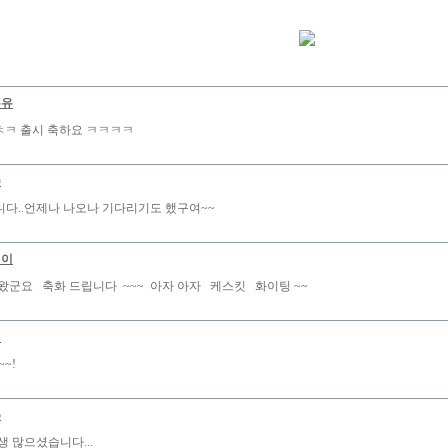
우유
ㅋㅊㅋ 출시 축하요 ㅋㅋㅋㅋ
수
다..언제나 나오나 기다리기도 했구여~~
철이
왔군요 축화 드립니다 ~~~ 아자 아자 케스킷 화이팅 ~~
어
~~!
5
생 많으셨습니다...