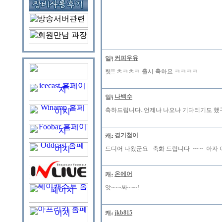
커피우유
헛!! ㅊㅋㅊㅋ 출시 축하요 ㅋㅋㅋㅋ
나백수
축하드립니다..언제나 나오나 기다리기도 했
경기철이
드디어 나왔군요 축화 드립니다 ~~~ 아자 
온에어
앗~~~싸~~~!
jkb815