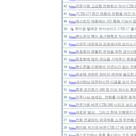
전문가용 고급형 전화회선 믹서 CTB-
42
[CTB-17] 최근 제품의 외형을 약간
41
캐스트킷 제품에는 3인 통화 기능이 
40
취미용 텔레폰 하이브리드 CTB-17 
39
핸드폰의 짹이 둥근형짹과 직사각형의 
38
스피치 네트워크 프로세서와 보이스 
37
동호회의 원활한 운영을 위한 공지사
36
동호회에 많은 관심을 가져주신 회원
35
핸드폰을 이용해서 지연시간 없는 전
34
방송에 관련된 장비의 제작에 필요한 
33
내사랑님 방문하시면 이글을 보아 주세
32
회원 포인트가 500 점 이상 되시는 회원
31
인주니님 보세요.. 전화를 이용한 원격
30
전문가용 버젼 CTB-180 시리즈 보드
29
새로운 발상... 그리고 현재 진행중인 
28
전화 연결장치 외국제품 소개 두번째 
27
취미용 저가격 버젼 CTB-17 에 대한
26
캐스트킷에서 추후 출시되는 모든 제
25