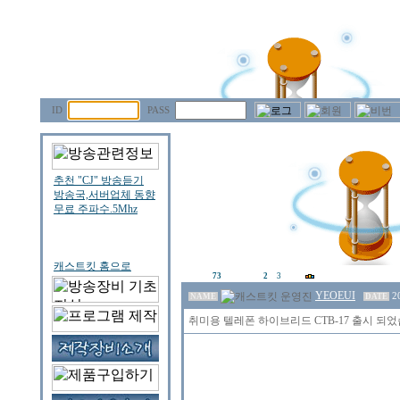
ID
PASS
73
2
3
YEOEUI
2
NAME
DATE
취미용 텔레폰 하이브리드 CTB-17 출시 되었