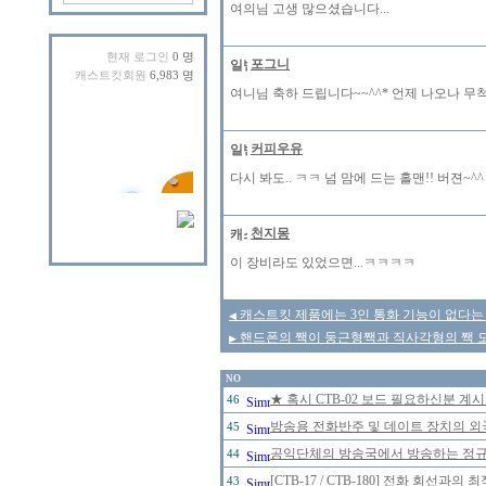
여의님 고생 많으셨습니다...
현재 로그인
0 명
포그니
캐스트킷회원
6,983 명
여니님 축하 드립니다~~^^* 언제 나오나 
커피우유
다시 봐도.. ㅋㅋ 넘 맘에 드는 홀맨!! 버젼~^
천지몽
이 장비라도 있었으면...ㅋㅋㅋㅋ
캐스트킷 제품에는 3인 통화 기능이 없다는
◀
핸드폰의 짹이 둥근형짹과 직사각형의 짹 모
▶
NO
★ 혹시 CTB-02 보드 필요하신분 계
46
방송용 전화반주 및 데이트 장치의 
45
공익단체의 방송국에서 방송하는 정규 
44
[CTB-17 / CTB-180] 전화 회선
43